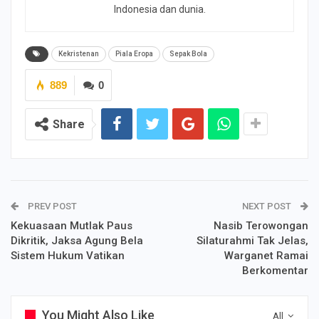
Indonesia dan dunia.
Kekristenan
Piala Eropa
Sepak Bola
889
0
Share
PREV POST
NEXT POST
Kekuasaan Mutlak Paus
Nasib Terowongan
Dikritik, Jaksa Agung Bela
Silaturahmi Tak Jelas,
Sistem Hukum Vatikan
Warganet Ramai
Berkomentar
You Might Also Like
All