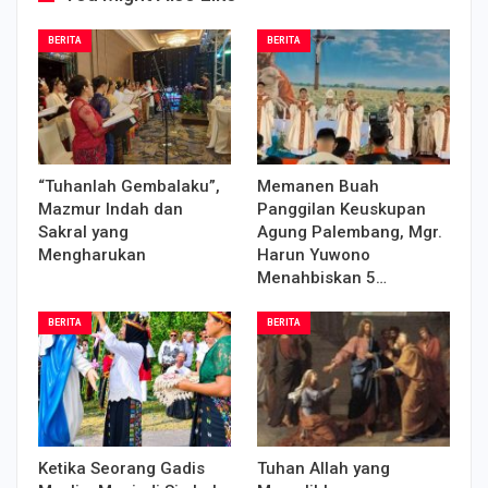
BERITA
BERITA
“Tuhanlah Gembalaku”,
Memanen Buah
Mazmur Indah dan
Panggilan Keuskupan
Sakral yang
Agung Palembang, Mgr.
Mengharukan
Harun Yuwono
Menahbiskan 5…
BERITA
BERITA
Ketika Seorang Gadis
Tuhan Allah yang