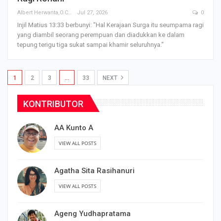
Albert Herwanta,O.Carm
Jul 27, 2026
0
Injil Matius 13:33 berbunyi: "Hal Kerajaan Surga itu seumpama ragi
yang diambil seorang perempuan dan diadukkan ke dalam
tepung terigu tiga sukat sampai khamir seluruhnya."
1
2
3
…
33
NEXT
KONTRIBUTOR
AA Kunto A
VIEW ALL POSTS
Agatha Sita Rasihanuri
VIEW ALL POSTS
Ageng Yudhapratama