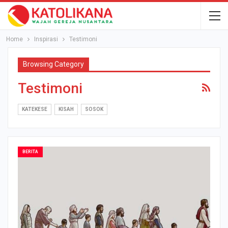
Home
Inspirasi
Testimoni
Browsing Category
Testimoni
KATEKESE
KISAH
SOSOK
BERITA