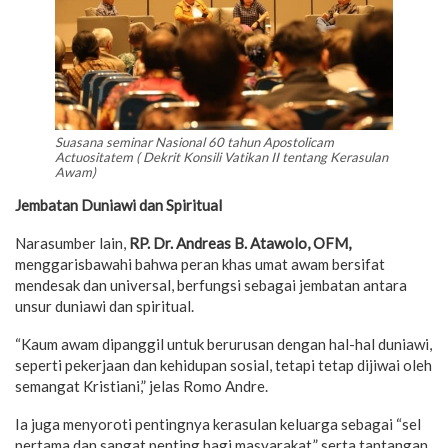
Suasana seminar Nasional 60 tahun Apostolicam
Actuositatem ( Dekrit Konsili Vatikan II tentang Kerasulan
Awam)
Jembatan Duniawi dan Spiritual
Narasumber lain,
RP. Dr. Andreas B. Atawolo, OFM,
menggarisbawahi bahwa peran khas umat awam bersifat
mendesak dan universal, berfungsi sebagai jembatan antara
unsur duniawi dan spiritual.
“Kaum awam dipanggil untuk berurusan dengan hal-hal duniawi,
seperti pekerjaan dan kehidupan sosial, tetapi tetap dijiwai oleh
semangat Kristiani,” jelas Romo Andre.
Ia juga menyoroti pentingnya kerasulan keluarga sebagai “sel
pertama dan sangat penting bagi masyarakat,” serta tantangan