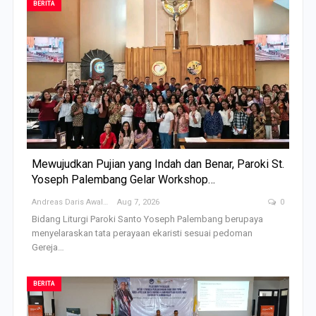
BERITA
Mewujudkan Pujian yang Indah dan Benar, Paroki St.
Yoseph Palembang Gelar Workshop…
Andreas Daris Awalistyo
Aug 7, 2026
0
Bidang Liturgi Paroki Santo Yoseph Palembang berupaya
menyelaraskan tata perayaan ekaristi sesuai pedoman
Gereja…
BERITA