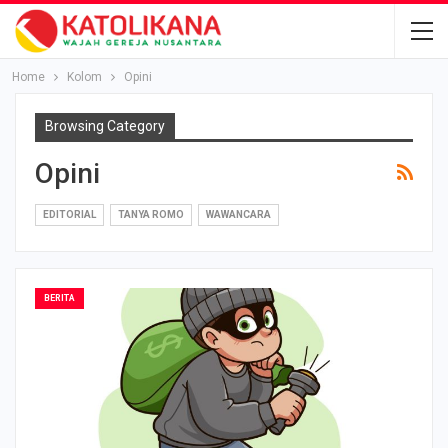
Home
Kolom
Opini
Browsing Category
Opini
EDITORIAL
TANYA ROMO
WAWANCARA
BERITA