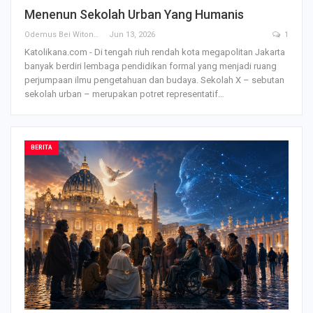
Menenun Sekolah Urban Yang Humanis
Odemus Bei Witono
Jun 13, 2026
1
Katolikana.com - Di tengah riuh rendah kota megapolitan Jakarta
banyak berdiri lembaga pendidikan formal yang menjadi ruang
perjumpaan ilmu pengetahuan dan budaya. Sekolah X – sebutan
sekolah urban – merupakan potret representatif
…
BERITA