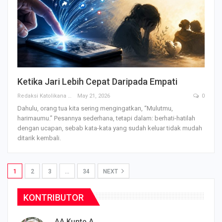
Ketika Jari Lebih Cepat Daripada Empati
Redaksi Katolikana
May 21, 2026
0
Dahulu, orang tua kita sering mengingatkan, “Mulutmu,
harimaumu.” Pesannya sederhana, tetapi dalam: berhati-hatilah
dengan ucapan, sebab kata-kata yang sudah keluar tidak mudah
ditarik kembali.
1
2
3
…
34
NEXT
KONTRIBUTOR
AA Kunto A