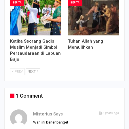
BERITA
BERITA
Ketika Seorang Gadis
Tuhan Allah yang
Muslim Menjadi Simbol
Memulihkan
Persaudaraan di Labuan
Bajo
PREV
NEXT
1 Comment
5 years ago
Misterius
Says
Wah ini bener banget