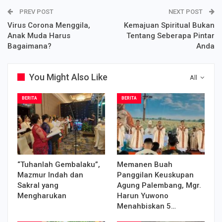
PREV POST
NEXT POST
Virus Corona Menggila,
Kemajuan Spiritual Bukan
Anak Muda Harus
Tentang Seberapa Pintar
Bagaimana?
Anda
You Might Also Like
All
BERITA
BERITA
“Tuhanlah Gembalaku”,
Memanen Buah
Mazmur Indah dan
Panggilan Keuskupan
Sakral yang
Agung Palembang, Mgr.
Mengharukan
Harun Yuwono
Menahbiskan 5…