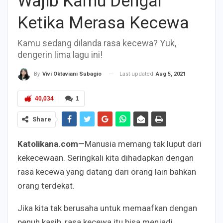
Wajib Kamu Dengar
Ketika Merasa Kecewa
Kamu sedang dilanda rasa kecewa? Yuk,
dengerin lima lagu ini!
Last updated
Aug 5, 2021
By
Vivi Oktaviani Subagio
40,034
1
Share
Katolikana.com
—Manusia memang tak luput dari
kekecewaan. Seringkali kita dihadapkan dengan
rasa kecewa yang datang dari orang lain bahkan
orang terdekat.
Jika kita tak berusaha untuk memaafkan dengan
penuh kasih, rasa kecewa itu bisa menjadi