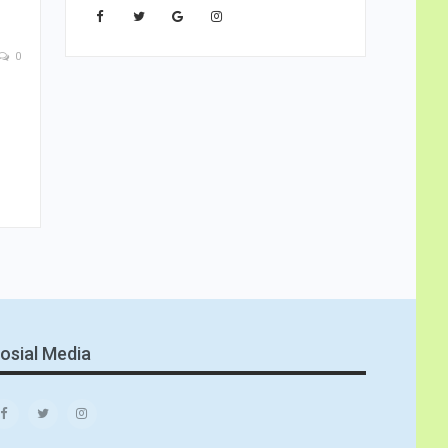
0
osial Media