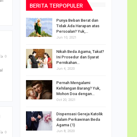
an
BERITA TERPOPULER
dalam
Punya Beban Berat dan
Tidak Ada Harapan atas
Persoalan? Yuk,…
Jun 10, 2021
puan
Nikah Beda Agama, Takut?
rasi
0
Ini Prosedur dan Syarat
ah…
Pernikahan…
Jun 4, 2020
al
o Carlo
Pernah Mengalami
udus di
Kehilangan Barang? Yuk,
Mohon Doa dengan…
Oct 20, 2021
Doa
Dispensasi Gereja Katolik
i
am Maria
dalam Perkawinan Beda
Agama (1)
Jun 8, 2020
0