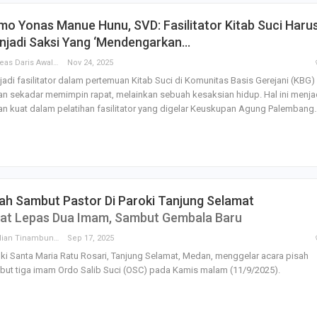
o Yonas Manue Hunu, SVD: Fasilitator Kitab Suci Haru
njadi Saksi Yang ‘Mendengarkan…
Andreas Daris Awalistyo
Nov 24, 2025
adi fasilitator dalam pertemuan Kitab Suci di Komunitas Basis Gerejani (KBG)
n sekadar memimpin rapat, melainkan sebuah kesaksian hidup. Hal ini menja
n kuat dalam pelatihan fasilitator yang digelar Keuskupan Agung Palembang
ah Sambut Pastor Di Paroki Tanjung Selamat
at Lepas Dua Imam, Sambut Gembala Baru
Parulian Tinambunan
Sep 17, 2025
ki Santa Maria Ratu Rosari, Tanjung Selamat, Medan, menggelar acara pisah
ut tiga imam Ordo Salib Suci (OSC) pada Kamis malam (11/9/2025).