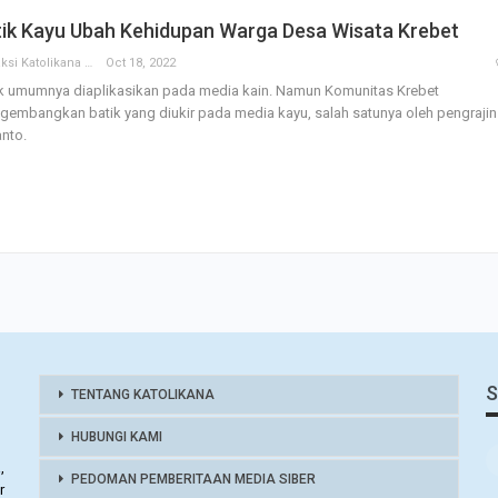
tik Kayu Ubah Kehidupan Warga Desa Wisata Krebet
Redaksi Katolikana
Oct 18, 2022
ik umumnya diaplikasikan pada media kain. Namun Komunitas Krebet
embangkan batik yang diukir pada media kayu, salah satunya oleh pengrajin
anto.
S
TENTANG KATOLIKANA
HUBUNGI KAMI
,
PEDOMAN PEMBERITAAN MEDIA SIBER
r