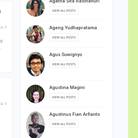
Agatha Sita Rasihanuri
s
VIEW ALL POSTS
Ageng Yudhapratama
0
VIEW ALL POSTS
di
…
Agus Suwignyo
VIEW ALL POSTS
Agustina Magini
VIEW ALL POSTS
0
Agustinus Fian Arfianto
VIEW ALL POSTS