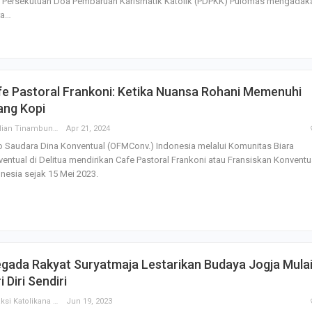
t Persekutuan Doa Pembaruan Karismatik Katolik (PDPKK) Pulomas mengadak
ra…
Godaan-Godaan 
Hidup Kita
Mar 11, 2019
e Pastoral Frankoni: Ketika Nuansa Rohani Memenuhi
ang Kopi
10 Sosok Perem
Paling Menginspi
Parulian Tinambunan
Apr 21, 2024
Sepanjang Sejar
 Saudara Dina Konventual (OFMConv.) Indonesia melalui Komunitas Biara
Mar 10, 2021
entual di Delitua mendirikan Cafe Pastoral Frankoni atau Fransiskan Konventu
nesia sejak 15 Mei 2023.
Belajar dari Beat
Acutis, Menjadi K
Usia Muda
Oct 16, 2020
Inilah Kekuatan 
gada Rakyat Suryatmaja Lestarikan Budaya Jogja Mula
Novena Tiga Sal
i Diri Sendiri
May 11, 2023
Redaksi Katolikana
Jun 19, 2023