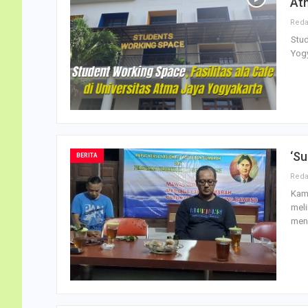
At
Stu
Yogy
‘S
BERITA
Kami
meli
men