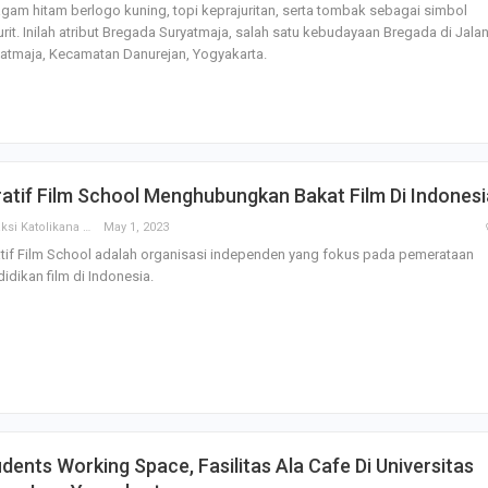
Irene Umar Peca
gam hitam berlogo kuning, topi keprajuritan, serta tombak sebagai simbol
sebagai Wamen
urit. Inilah atribut Bregada Suryatmaja, salah satu kebudayaan Bregada di Jala
Perempuan Bud
atmaja, Kecamatan Danurejan, Yogyakarta.
Oct 21, 2024
atif Film School Menghubungkan Bakat Film Di Indonesi
Redaksi Katolikana
May 1, 2023
tif Film School adalah organisasi independen yang fokus pada pemerataan
idikan film di Indonesia.
dents Working Space, Fasilitas Ala Cafe Di Universitas