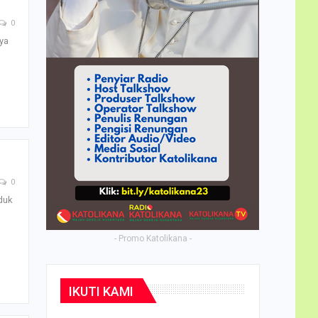
0
ya
0
duk
- Promo Katolikana -
IKUTI KAMI