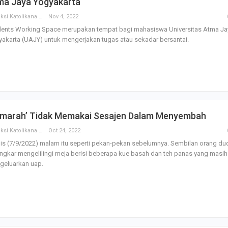
ma Jaya Yogyakarta
Redaksi Katolikana
Nov 4, 2022
dents Working Space merupakan tempat bagi mahasiswa Universitas Atma Ja
akarta (UAJY) untuk mengerjakan tugas atau sekadar bersantai.
umarah’ Tidak Memakai Sesajen Dalam Menyembah
Redaksi Katolikana
Oct 24, 2022
s (7/9/2022) malam itu seperti pekan-pekan sebelumnya. Sembilan orang du
ngkar mengelilingi meja berisi beberapa kue basah dan teh panas yang masih
geluarkan uap.