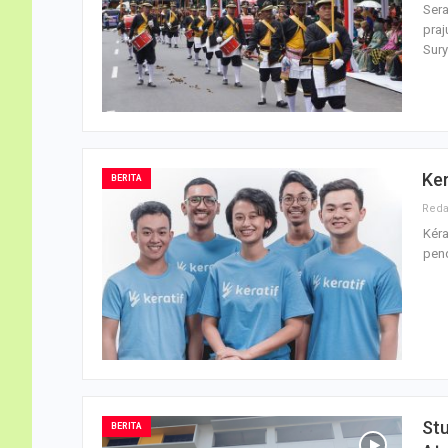
Sera
praj
Sury
Ker
BERITA
Kéra
pend
Stu
BERITA