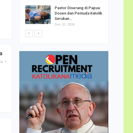
h Telor
Pastor Diserang di Papua:
n
dha…
Dosen dan Pemuda Katolik
Serukan…
Dec 31, 2024
a
1