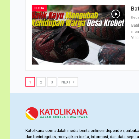
Ba
BERITA
Bat
meng
Yuli
1
2
3
NEXT
Katolikana.com adalah media berita online independen, terbuka
dan berintegritas, menyajikan berita, informasi, dan data seputa