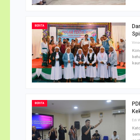
Dar
BERITA
Spi
Vins
Kong
keha
kau
PD
BERITA
Kek
Edi 
Kato
sema