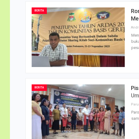
Rom
BERITA
Me
Menj
buka
pesa
Pis
BERITA
Um
Paro
samb