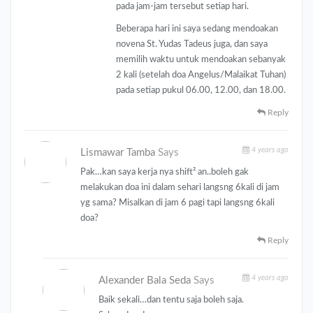
pada jam-jam tersebut setiap hari.
Beberapa hari ini saya sedang mendoakan
novena St. Yudas Tadeus juga, dan saya
memilih waktu untuk mendoakan sebanyak
2 kali (setelah doa Angelus/Malaikat Tuhan)
pada setiap pukul 06.00, 12.00, dan 18.00.
Reply
4 years ago
Lismawar Tamba
Says
Pak…kan saya kerja nya shift² an..boleh gak
melakukan doa ini dalam sehari langsng 6kali di jam
yg sama? Misalkan di jam 6 pagi tapi langsng 6kali
doa?
Reply
4 years ago
Alexander Bala Seda
Says
Baik sekali…dan tentu saja boleh saja.