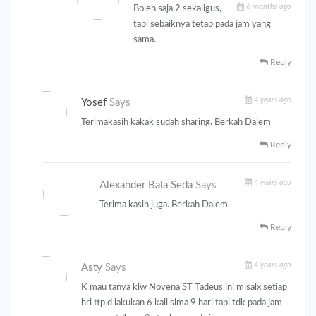
6 months ago
Boleh saja 2 sekaligus,
tapi sebaiknya tetap pada jam yang
sama.
Reply
4 years ago
Yosef
Says
Terimakasih kakak sudah sharing. Berkah Dalem
Reply
4 years ago
Alexander Bala Seda
Says
Terima kasih juga. Berkah Dalem
Reply
4 years ago
Asty
Says
K mau tanya klw Novena ST Tadeus ini misalx setiap
hri ttp d lakukan 6 kali slma 9 hari tapi tdk pada jam