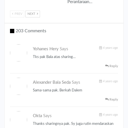
Perantaraan…
PREV
NEXT
203 Comments
4 years ago
Yohanes Hery
Says
Tks pak Bala atas sharing…
Reply
4 years ago
Alexander Bala Seda
Says
Sama-sama pak. Berkah Dalem
Reply
4 years ago
Okta
Says
Thanks sharingnya pak. Sy juga rutin mendaraskan