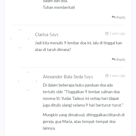
Salam dan doa.
Tuhan memberkati
Reply
4 years ago
Clarisa
Says
Jadi kita menulis 9 lembar doa ini, lalu di tinggal kan
atau di taruh dimana?
Reply
4 years ago
Alexander Bala Seda
Says
Di dalam beberapa buku panduan doa ada
tertulis sbb: “Tinggalkan 9 lembar salinan doa
novena St. Yudas Tadeus ini setiap hari (dapat
juga ditulis ulang) selama 9 hari berturut-turut.”
Mungkin yang dimaksud, ditinggalkan/ditaruh di
gereja, gua Maria, atau tempat-tempat doa
lainnya.