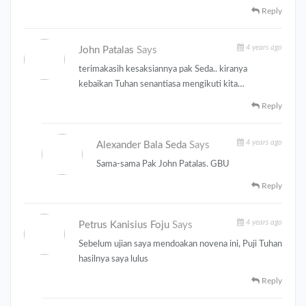
Reply
4 years ago
John Patalas
Says
terimakasih kesaksiannya pak Seda.. kiranya
kebaikan Tuhan senantiasa mengikuti kita…
Reply
4 years ago
Alexander Bala Seda
Says
Sama-sama Pak John Patalas. GBU
Reply
4 years ago
Petrus Kanisius Foju
Says
Sebelum ujian saya mendoakan novena ini, Puji Tuhan
hasilnya saya lulus
Reply