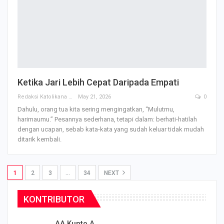
Ketika Jari Lebih Cepat Daripada Empati
Redaksi Katolikana
May 21, 2026
0
Dahulu, orang tua kita sering mengingatkan, “Mulutmu,
harimaumu.” Pesannya sederhana, tetapi dalam: berhati-hatilah
dengan ucapan, sebab kata-kata yang sudah keluar tidak mudah
ditarik kembali.
1
2
3
…
34
NEXT
KONTRIBUTOR
AA Kunto A