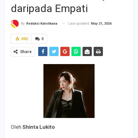
daripada Empati
Last updated
May 21, 2026
By
Redaksi Katolikana
692
0
Share
Oleh
Shinta Lukito