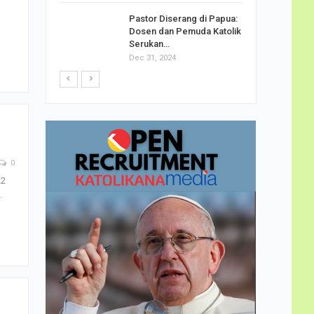
h Telor
Pastor Diserang di Papua:
dha…
Dosen dan Pemuda Katolik
Serukan…
Dec 31, 2024
0
22
.