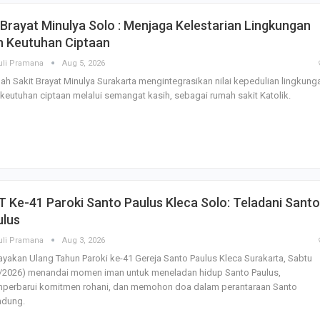
Brayat Minulya Solo : Menjaga Kelestarian Lingkungan
n Keutuhan Ciptaan
uli Pramana
Aug 5, 2026
h Sakit Brayat Minulya Surakarta mengintegrasikan nilai kepedulian lingkung
keutuhan ciptaan melalui semangat kasih, sebagai rumah sakit Katolik.
 Ke-41 Paroki Santo Paulus Kleca Solo: Teladani Santo
ulus
uli Pramana
Aug 3, 2026
yakan Ulang Tahun Paroki ke-41 Gereja Santo Paulus Kleca Surakarta, Sabtu
8/2026) menandai momen iman untuk meneladan hidup Santo Paulus,
perbarui komitmen rohani, dan memohon doa dalam perantaraan Santo
ndung.