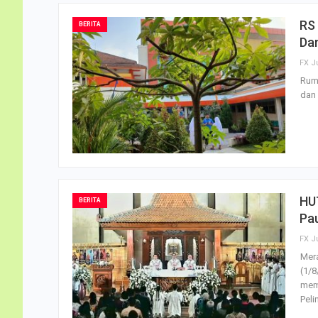
RS 
BERITA
Da
FX J
Ruma
dan 
HUT
BERITA
Pa
FX J
Mera
(1/
mem
Peli