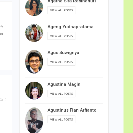
Agatha Sita Rasihanuri
VIEW ALL POSTS
Ageng Yudhapratama
0
an
VIEW ALL POSTS
Agus Suwignyo
VIEW ALL POSTS
Agustina Magini
VIEW ALL POSTS
0
Agustinus Fian Arfianto
VIEW ALL POSTS