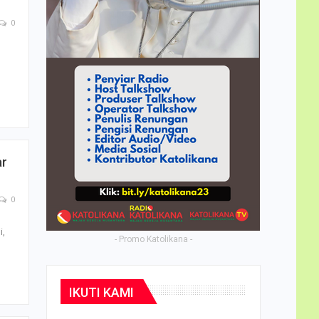
0
ar
0
i,
- Promo Katolikana -
IKUTI KAMI