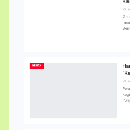
Kl
FX J
Gere
men
Bern
Har
BERITA
“Ke
FX J
Pera
kegi
Pun