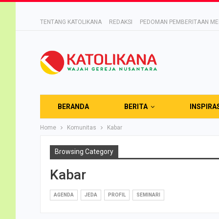
TENTANG KATOLIKANA
REDAKSI
PEDOMAN PEMBERITAAN MED
BERANDA
BERITA
INSPIRA
Home
Komunitas
Kabar
Browsing Category
Kabar
AGENDA
JEDA
PROFIL
SEMINARI