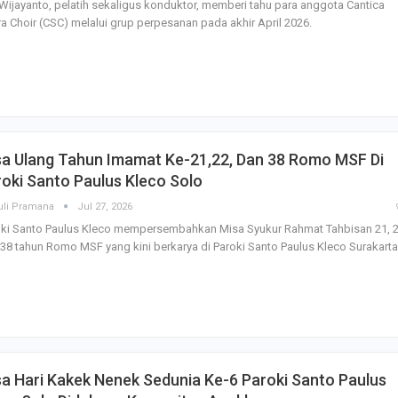
Wijayanto, pelatih sekaligus konduktor, memberi tahu para anggota Cantica
Irene Umar Peca
sebagai Wamen
a Choir (CSC) melalui grup perpesanan pada akhir April 2026.
Perempuan Bud
Oct 21, 2024
sa Ulang Tahun Imamat Ke-21,22, Dan 38 Romo MSF Di
oki Santo Paulus Kleco Solo
uli Pramana
Jul 27, 2026
oki Santo Paulus Kleco mempersembahkan Misa Syukur Rahmat Tahbisan 21, 
38 tahun Romo MSF yang kini berkarya di Paroki Santo Paulus Kleco Surakarta
a Hari Kakek Nenek Sedunia Ke-6 Paroki Santo Paulus