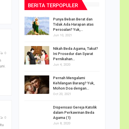
BERITA TERPOPULER
dalam
Punya Beban Berat dan
Tidak Ada Harapan atas
Persoalan? Yuk,…
Jun 10, 2021
puan
Nikah Beda Agama, Takut?
rasi
0
Ini Prosedur dan Syarat
ah…
Pernikahan…
n
Jun 4, 2020
uni.
o Carlo
Pernah Mengalami
udus di
Kehilangan Barang? Yuk,
Mohon Doa dengan…
Oct 20, 2021
Doa
Dispensasi Gereja Katolik
am Maria
dalam Perkawinan Beda
Agama (1)
0
Jun 8, 2020
itu