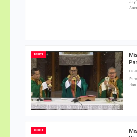
Jay 
Sacr
Mi
BERITA
Par
FX J
Par
dan 
Mis
BERITA