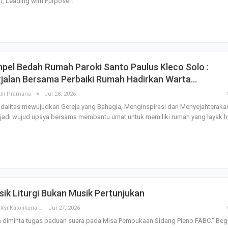
it, Leading with Purpose".
Godaan-Godaan 
Hidup Kita
Mar 11, 2019
pel Bedah Rumah Paroki Santo Paulus Kleco Solo :
rjalan Bersama Perbaiki Rumah Hadirkan Warta…
10 Sosok Perem
Paling Menginspi
uli Pramana
Jul 28, 2026
Sepanjang Sejar
dalitas mewujudkan Gereja yang Bahagia, Menginspirasi dan Menyejahteraka
Mar 10, 2021
adi wujud upaya bersama membantu umat untuk memiliki rumah yang layak h
Belajar dari Beat
Acutis, Menjadi K
Usia Muda
Oct 16, 2020
Inilah Kekuatan 
ik Liturgi Bukan Musik Pertunjukan
Novena Tiga Sal
May 11, 2023
Redaksi Katolikana
Jul 27, 2026
a diminta tugas paduan suara pada Misa Pembukaan Sidang Pleno FABC.” Beg