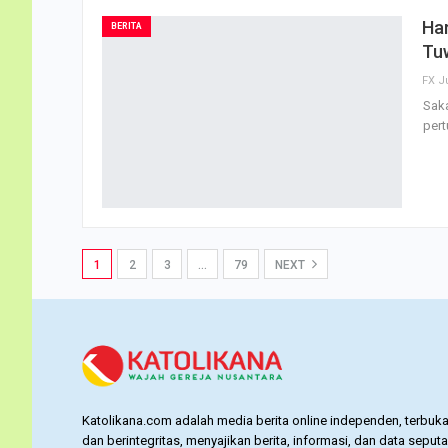
Har
BERITA
Tu
FX J
Saka
per
1
2
3
…
79
NEXT
Katolikana.com adalah media berita online independen, terbuka
dan berintegritas, menyajikan berita, informasi, dan data seputa