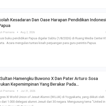
kolah Kesadaran Dan Oase Harapan Pendidikan Indones
 Papua
uli Pramana
Aug 2, 2026
usi buku pendidikan Papua digelar Sabtu (1/8/2026) di Ruang Media Center K
rta. Acara mengulas tuntas kisah perjuangan para guru perintis Papua.
i Sultan Hamengku Buwono X Dan Pater Arturo Sosa
rukan Kepemimpinan Yang Berakar Pada…
uli Pramana
Jul 31, 2026
res XI World Union of Jesuit Alumni (WUJA) di Yogyakarta, yang diikuti oleh
h dari 1.000 delegasi alumni Jesuit dari 30 negara. Mengusung tema "United in