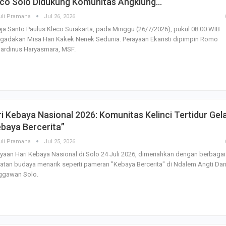
eco Solo Didukung Komunitas Angklung…
uli Pramana
Jul 26, 2026
ja Santo Paulus Kleco Surakarta, pada Minggu (26/7/2026), pukul 08.00 WIB
gadakan Misa Hari Kakek Nenek Sedunia. Perayaan Ekaristi dipimpin Romo
ardinus Haryasmara, MSF.
i Kebaya Nasional 2026: Komunitas Kelinci Tertidur Gel
baya Bercerita”
uli Pramana
Jul 25, 2026
yaan Hari Kebaya Nasional di Solo 24 Juli 2026, dimeriahkan dengan berbagai
atan budaya menarik seperti pameran "Kebaya Bercerita" di Ndalem Angti Dan
ggawan Solo.