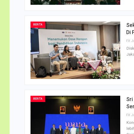
Se
BERITA
Di
FX J
Disk
Jaka
Sr
BERITA
Se
FX J
Kong
lebi