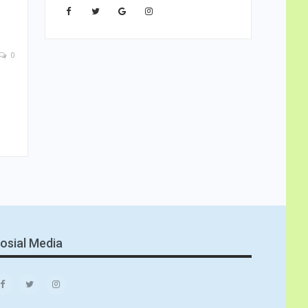
0
osial Media