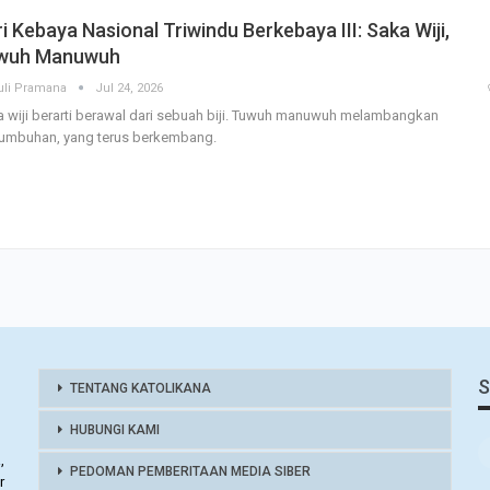
i Kebaya Nasional Triwindu Berkebaya III: Saka Wiji,
wuh Manuwuh
uli Pramana
Jul 24, 2026
 wiji berarti berawal dari sebuah biji. Tuwuh manuwuh melambangkan
tumbuhan, yang terus berkembang.
S
TENTANG KATOLIKANA
HUBUNGI KAMI
,
PEDOMAN PEMBERITAAN MEDIA SIBER
r