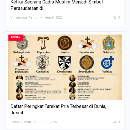
Ketika Seorang Gadis Muslim Menjadi Simbol
Persaudaraan di…
Vinsensius Patno
Aug 6, 2026
0
BERITA
Daftar Peringkat Tarekat Pria Terbesar di Dunia,
Jesuit…
Febry Silaban
Jul 31, 2026
0