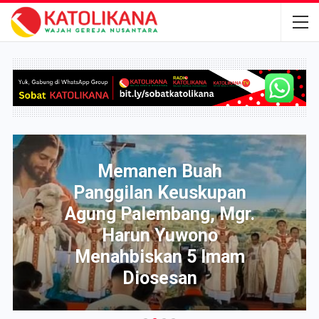
Memanen Buah
Panggilan Keuskupan
Agung Palembang, Mgr.
Harun Yuwono
Menahbiskan 5 Imam
Diosesan