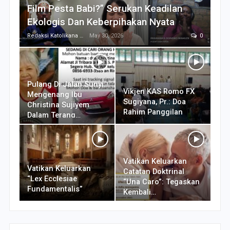
Film Pesta Babi?” Serukan Keadilan
Ekologis Dan Keberpihakan Nyata
Redaksi Katolikana
May 30, 2026
0
Pulang Di Jalan Sunyi:
Vikjen KAS Romo FX
Mengenang Ibu
Sugiyana, Pr.: Doa
Christina Sujiyem
Rahim Panggilan
Dalam Terang…
Vatikan Keluarkan
Vatikan Keluarkan
Catatan Doktrinal
“Lex Ecclesiae
“Una Caro”: Tegaskan
Fundamentalis”
Kembali…