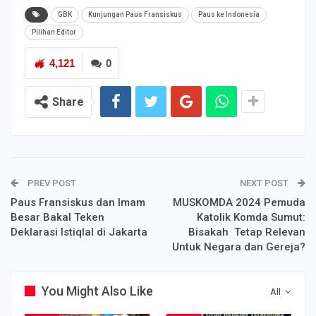
GBK
Kunjungan Paus Fransiskus
Paus ke Indonesia
Pilihan Editor
4,121
0
Share
PREV POST
NEXT POST
Paus Fransiskus dan Imam
MUSKOMDA 2024 Pemuda
Besar Bakal Teken
Katolik Komda Sumut:
Deklarasi Istiqlal di Jakarta
Bisakah Tetap Relevan
Untuk Negara dan Gereja?
You Might Also Like
All