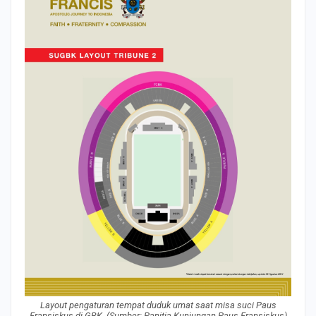
Layout pengaturan tempat duduk umat saat misa suci Paus
Fransiskus di GBK. (Sumber: Panitia Kunjungan Paus Fransiskus)