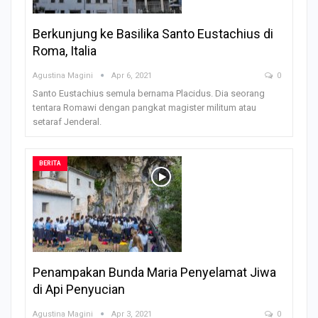
Berkunjung ke Basilika Santo Eustachius di
Roma, Italia
Agustina Magini
Apr 6, 2021
0
Santo Eustachius semula bernama Placidus. Dia seorang
tentara Romawi dengan pangkat magister militum atau
setaraf Jenderal.
BERITA
Penampakan Bunda Maria Penyelamat Jiwa
di Api Penyucian
Agustina Magini
Apr 3, 2021
0