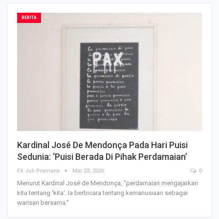
BERITA
Kardinal José De Mendonça Pada Hari Puisi
Sedunia: ‘Puisi Berada Di Pihak Perdamaian’
FX Juli Pramana
Mar 23, 2026
0
Menurut Kardinal José de Mendonça, "perdamaian mengajarkan
kita tentang 'kita'. Ia berbicara tentang kemanusiaan sebagai
warisan bersama."