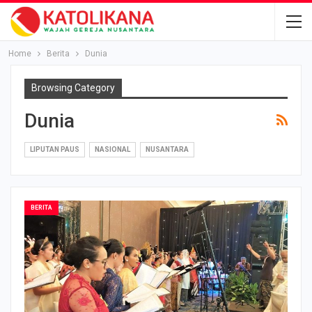
Home
Berita
Dunia
Browsing Category
Dunia
LIPUTAN PAUS
NASIONAL
NUSANTARA
BERITA