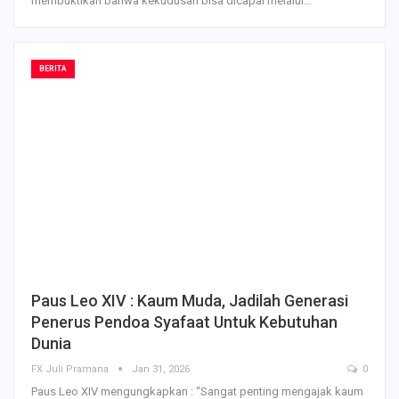
membuktikan bahwa kekudusan bisa dicapai melalui…
BERITA
Paus Leo XIV : Kaum Muda, Jadilah Generasi
Penerus Pendoa Syafaat Untuk Kebutuhan
Dunia
FX Juli Pramana
Jan 31, 2026
0
Paus Leo XIV mengungkapkan : “Sangat penting mengajak kaum