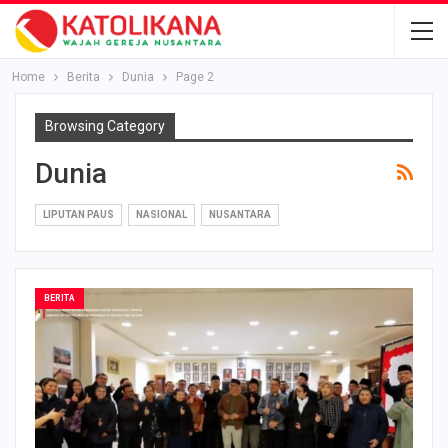
Home
Berita
Dunia
Page 2
Browsing Category
Dunia
LIPUTAN PAUS
NASIONAL
NUSANTARA
BERITA