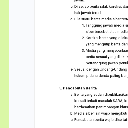
jawab.
Di setiap berita ralat, koreksi,
hak jawab tersebut.
Bila suatu berita media siber ter
Tanggung jawab media sib
siber tersebut atau media
Koreksi berita yang dilak
yang mengutip berita dari
Media yang menyebarluask
berita sesuai yang dilaku
bertanggung jawab penuh 
Sesuai dengan Undang-Undang Pe
hukum pidana denda paling banya
.
Pencabutan Berita
Berita yang sudah dipublikasikan
kecuali terkait masalah SARA, 
berdasarkan pertimbangan khusu
Media siber lain wajib mengikuti
Pencabutan berita wajib disert
.