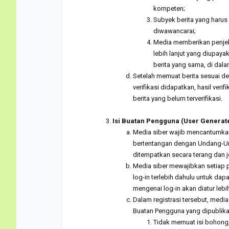
kompeten;
Subyek berita yang harus
diwawancarai;
Media memberikan penjel
lebih lanjut yang diupay
berita yang sama, di dal
Setelah memuat berita sesuai den
verifikasi didapatkan, hasil ver
berita yang belum terverifikasi.
.
Isi Buatan Pengguna (User Generat
Media siber wajib mencantumkan
bertentangan dengan Undang-Und
ditempatkan secara terang dan j
Media siber mewajibkan setiap
log-in terlebih dahulu untuk da
mengenai log-in akan diatur lebih
Dalam registrasi tersebut, medi
Buatan Pengguna yang dipublika
Tidak memuat isi bohong, 