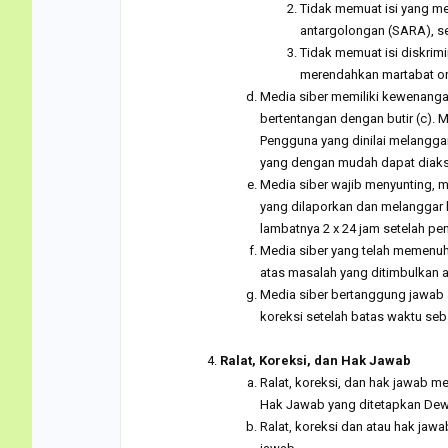
Tidak memuat isi yang m
antargolongan (SARA), se
Tidak memuat isi diskrimi
merendahkan martabat oran
Media siber memiliki kewenanga
bertentangan dengan butir (c).
Pengguna yang dinilai melanggar
yang dengan mudah dapat diak
Media siber wajib menyunting, 
yang dilaporkan dan melanggar k
lambatnya 2 x 24 jam setelah pe
Media siber yang telah memenuhi 
atas masalah yang ditimbulkan a
Media siber bertanggung jawab a
koreksi setelah batas waktu seb
.
Ralat, Koreksi, dan Hak Jawab
Ralat, koreksi, dan hak jawab 
Hak Jawab yang ditetapkan Dew
Ralat, koreksi dan atau hak jawab