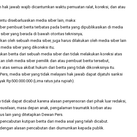
Irene Umar Peca
 dan hak jawab wajib dicantumkan waktu pemuatan ralat, koreksi, dan atau
sebagai Wamen
Perempuan Bud
Oct 21, 2024
tentu disebarluaskan media siber lain, maka:
er pembuat berita terbatas pada berita yang dipublikasikan di media
 siber yang berada di bawah otoritas teknisnya;
ukan oleh sebuah media siber, juga harus dilakukan oleh media siber lain
 media siber yang dikoreksi itu;
an berita dari sebuah media siber dan tidak melakukan koreksi atas
kan oleh media siber pemilik dan atau pembuat berita tersebut,
atas semua akibat hukum dari berita yang tidak dikoreksinya itu.
rs, media siber yang tidak melayani hak jawab dapat dijatuhi sanksi
k Rp500.000.000 (Lima ratus juta rupiah).
 tidak dapat dicabut karena alasan penyensoran dari pihak luar redaksi,
kesusilaan, masa depan anak, pengalaman traumatik korban atau
s lain yang ditetapkan Dewan Pers.
 pencabutan kutipan berita dari media asal yang telah dicabut.
ai dengan alasan pencabutan dan diumumkan kepada publik.