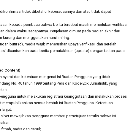
 dikonfirmasi tidak diketahui keberadaannya dan atau tidak dapat
asan kepada pembaca bahwa berita tersebut masih memerlukan verifikasi
akan dalam waktu secepatnya. Penjelasan dimuat pada bagian akhir dari
am kurung dan menggunakan huruf miring.
gan butir (c), media wajib meneruskan upaya verifikasi, dan setelah
ifikasi dicantumkan pada berita pemutakhiran (update) dengan tautan pada
ed Content)
 syarat dan ketentuan mengenai Isi Buatan Pengguna yang tidak
ang No. 40 tahun 1999 tentang Pers dan Kode Etik Jurnalistik, yang
elas.
 pengguna untuk melakukan registrasi keanggotaan dan melakukan proses
pat mempublikasikan semua bentuk Isi Buatan Pengguna. Ketentuan
 lanjut.
a siber mewajibkan pengguna memberi persetujuan tertulis bahwa Isi
sikan:
fitnah, sadis dan cabul;