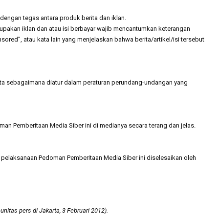
engan tegas antara produk berita dan iklan.
merupakan iklan dan atau isi berbayar wajib mencantumkan keterangan
ponsored”, atau kata lain yang menjelaskan bahwa berita/artikel/isi tersebut
pta sebagaimana diatur dalam peraturan perundang-undangan yang
n Pemberitaan Media Siber ini di medianya secara terang dan jelas.
i pelaksanaan Pedoman Pemberitaan Media Siber ini diselesaikan oleh
itas pers di Jakarta, 3 Februari 2012).