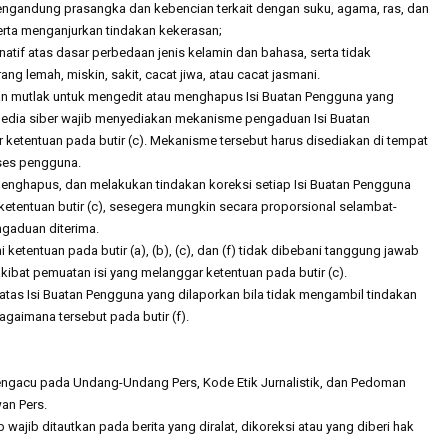
engandung prasangka dan kebencian terkait dengan suku, agama, ras, dan
rta menganjurkan tindakan kekerasan;
natif atas dasar perbedaan jenis kelamin dan bahasa, serta tidak
Godaan-Godaan 
g lemah, miskin, sakit, cacat jiwa, atau cacat jasmani.
Hidup Kita
n mutlak untuk mengedit atau menghapus Isi Buatan Pengguna yang
Mar 11, 2019
 Media siber wajib menyediakan mekanisme pengaduan Isi Buatan
 ketentuan pada butir (c). Mekanisme tersebut harus disediakan di tempat
10 Sosok Perem
ses pengguna.
Paling Menginspi
menghapus, dan melakukan tindakan koreksi setiap Isi Buatan Pengguna
Sepanjang Sejar
etentuan butir (c), sesegera mungkin secara proporsional selambat-
Mar 10, 2021
ngaduan diterima.
ketentuan pada butir (a), (b), (c), dan (f) tidak dibebani tanggung jawab
Belajar dari Beat
kibat pemuatan isi yang melanggar ketentuan pada butir (c).
Acutis, Menjadi K
tas Isi Buatan Pengguna yang dilaporkan bila tidak mengambil tindakan
Usia Muda
agaimana tersebut pada butir (f).
Oct 16, 2020
Inilah Kekuatan 
Novena Tiga Sal
mengacu pada Undang-Undang Pers, Kode Etik Jurnalistik, dan Pedoman
May 11, 2023
an Pers.
 wajib ditautkan pada berita yang diralat, dikoreksi atau yang diberi hak