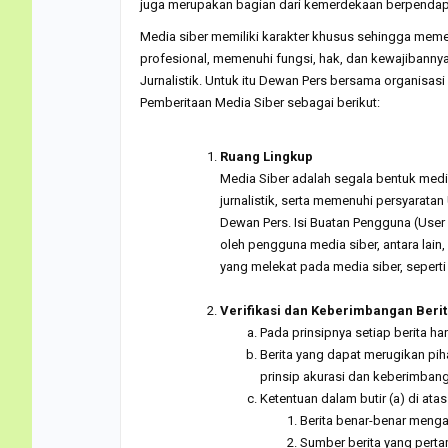
juga merupakan bagian dari kemerdekaan berpendap
Media siber memiliki karakter khusus sehingga mem
profesional, memenuhi fungsi, hak, dan kewajibann
Jurnalistik. Untuk itu Dewan Pers bersama organisa
Pemberitaan Media Siber sebagai berikut:
.
Ruang Lingkup
Media Siber adalah segala bentuk med
jurnalistik, serta memenuhi persyarat
Dewan Pers. Isi Buatan Pengguna (User 
oleh pengguna media siber, antara lain
yang melekat pada media siber, seperti
.
Verifikasi dan Keberimbangan Beri
Pada prinsipnya setiap berita haru
Berita yang dapat merugikan pih
prinsip akurasi dan keberimban
Ketentuan dalam butir (a) di ata
Berita benar-benar meng
Sumber berita yang perta