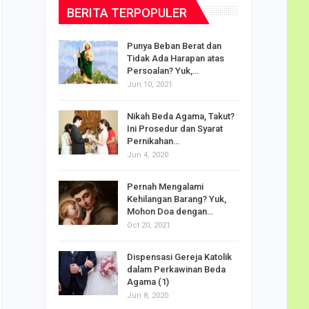
BERITA TERPOPULER
dalam
Punya Beban Berat dan
Tidak Ada Harapan atas
Persoalan? Yuk,…
Jun 10, 2021
puan
Nikah Beda Agama, Takut?
rasi
Ini Prosedur dan Syarat
ah…
Pernikahan…
Jun 4, 2020
o Carlo
Pernah Mengalami
udus di
Kehilangan Barang? Yuk,
Mohon Doa dengan…
Oct 20, 2021
Doa
Dispensasi Gereja Katolik
am Maria
dalam Perkawinan Beda
Agama (1)
Jun 8, 2020