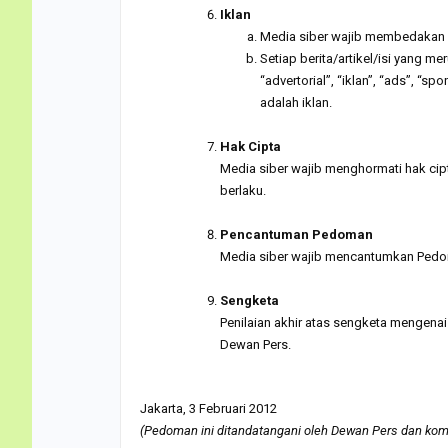
Iklan
Media siber wajib membedakan d
Setiap berita/artikel/isi yang 
“advertorial”, “iklan”, “ads”, “s
adalah iklan.
.
Hak Cipta
Media siber wajib menghormati hak ci
berlaku.
.
Pencantuman Pedoman
Media siber wajib mencantumkan Pedoma
.
Sengketa
Penilaian akhir atas sengketa mengena
Dewan Pers.
.
Jakarta, 3 Februari 2012
(Pedoman ini ditandatangani oleh Dewan Pers dan komun