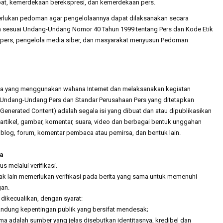
at, kemerdekaan berekspresi, dan kemerdekaan pers.
erlukan pedoman agar pengelolaannya dapat dilaksanakan secara
ya sesuai Undang-Undang Nomor 40 Tahun 1999 tentang Pers dan Kode Etik
si pers, pengelola media siber, dan masyarakat menyusun Pedoman
ia yang menggunakan wahana Internet dan melaksanakan kegiatan
an Undang-Undang Pers dan Standar Perusahaan Pers yang ditetapkan
Generated Content) adalah segala isi yang dibuat dan atau dipublikasikan
, artikel, gambar, komentar, suara, video dan berbagai bentuk unggahan
 blog, forum, komentar pembaca atau pemirsa, dan bentuk lain.
ta
s melalui verifikasi.
ak lain memerlukan verifikasi pada berita yang sama untuk memenuhi
gan.
s dikecualikan, dengan syarat:
andung kepentingan publik yang bersifat mendesak;
ma adalah sumber yang jelas disebutkan identitasnya, kredibel dan