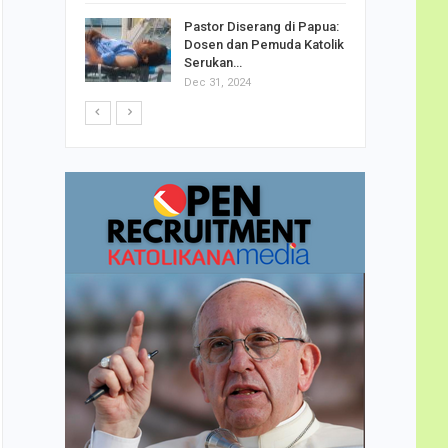
h Telor
Pastor Diserang di Papua:
dha…
Dosen dan Pemuda Katolik
Serukan…
Dec 31, 2024