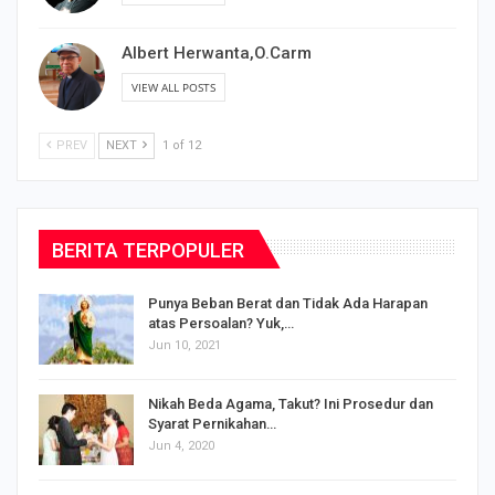
Albert Herwanta,O.Carm
VIEW ALL POSTS
PREV
NEXT
1 of 12
BERITA TERPOPULER
Punya Beban Berat dan Tidak Ada Harapan
atas Persoalan? Yuk,…
Jun 10, 2021
Nikah Beda Agama, Takut? Ini Prosedur dan
Syarat Pernikahan…
Jun 4, 2020