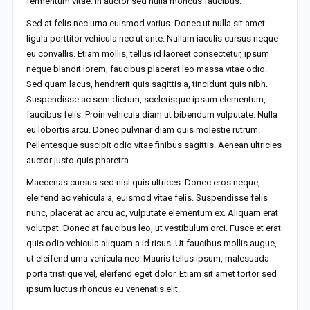
fermentum vitae. In auctor sed nulla rhoncus faucibus.
Sed at felis nec urna euismod varius. Donec ut nulla sit amet
ligula porttitor vehicula nec ut ante. Nullam iaculis cursus neque
eu convallis. Etiam mollis, tellus id laoreet consectetur, ipsum
neque blandit lorem, faucibus placerat leo massa vitae odio.
Sed quam lacus, hendrerit quis sagittis a, tincidunt quis nibh.
Suspendisse ac sem dictum, scelerisque ipsum elementum,
faucibus felis. Proin vehicula diam ut bibendum vulputate. Nulla
eu lobortis arcu. Donec pulvinar diam quis molestie rutrum.
Pellentesque suscipit odio vitae finibus sagittis. Aenean ultricies
auctor justo quis pharetra.
Maecenas cursus sed nisl quis ultrices. Donec eros neque,
eleifend ac vehicula a, euismod vitae felis. Suspendisse felis
nunc, placerat ac arcu ac, vulputate elementum ex. Aliquam erat
volutpat. Donec at faucibus leo, ut vestibulum orci. Fusce et erat
quis odio vehicula aliquam a id risus. Ut faucibus mollis augue,
ut eleifend urna vehicula nec. Mauris tellus ipsum, malesuada
porta tristique vel, eleifend eget dolor. Etiam sit amet tortor sed
ipsum luctus rhoncus eu venenatis elit.