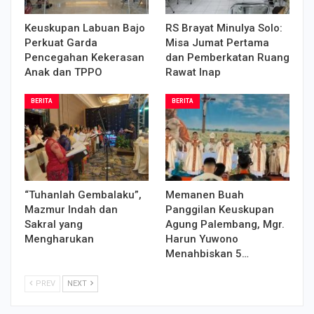
Keuskupan Labuan Bajo
RS Brayat Minulya Solo:
Perkuat Garda
Misa Jumat Pertama
Pencegahan Kekerasan
dan Pemberkatan Ruang
Anak dan TPPO
Rawat Inap
BERITA
BERITA
“Tuhanlah Gembalaku”,
Memanen Buah
Mazmur Indah dan
Panggilan Keuskupan
Sakral yang
Agung Palembang, Mgr.
Mengharukan
Harun Yuwono
Menahbiskan 5…
PREV
NEXT