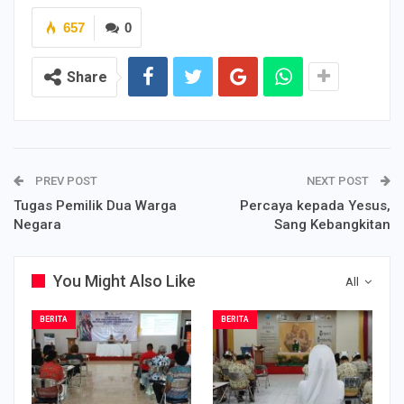
657
0
Share
PREV POST
NEXT POST
Tugas Pemilik Dua Warga
Percaya kepada Yesus,
Negara
Sang Kebangkitan
You Might Also Like
All
BERITA
BERITA