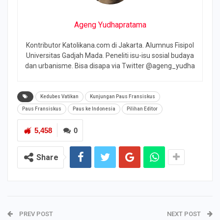
Ageng Yudhapratama
Kontributor Katolikana.com di Jakarta. Alumnus Fisipol
Universitas Gadjah Mada. Peneliti isu-isu sosial budaya
dan urbanisme. Bisa disapa via Twitter @ageng_yudha
Kedubes Vatikan
Kunjungan Paus Fransiskus
Paus Fransiskus
Paus ke Indonesia
Pilihan Editor
5,458
0
Share
PREV POST
NEXT POST