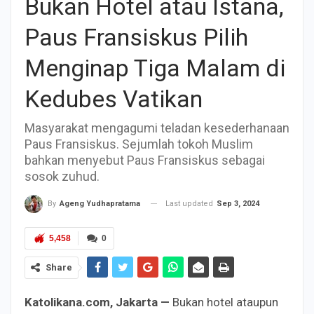
Bukan Hotel atau Istana,
Paus Fransiskus Pilih
Menginap Tiga Malam di
Kedubes Vatikan
Masyarakat mengagumi teladan kesederhanaan
Paus Fransiskus. Sejumlah tokoh Muslim
bahkan menyebut Paus Fransiskus sebagai
sosok zuhud.
Last updated
Sep 3, 2024
By
Ageng Yudhapratama
5,458
0
Share
Katolikana.com, Jakarta —
Bukan hotel ataupun