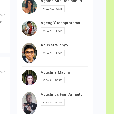
Agatha Sita Rasihanuri
VIEW ALL POSTS
0
an
Ageng Yudhapratama
VIEW ALL POSTS
Agus Suwignyo
VIEW ALL POSTS
Agustina Magini
0
VIEW ALL POSTS
Agustinus Fian Arfianto
VIEW ALL POSTS