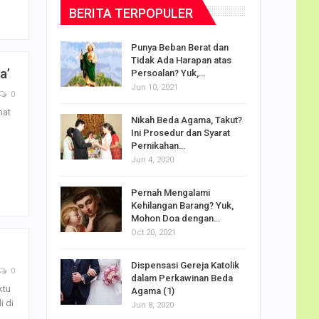
BERITA TERPOPULER
dalam
Punya Beban Berat dan
Tidak Ada Harapan atas
a’
Persoalan? Yuk,…
Jun 10, 2021
0
mat
puan
Nikah Beda Agama, Takut?
rasi
Ini Prosedur dan Syarat
ah…
Pernikahan…
Jun 4, 2020
o Carlo
Pernah Mengalami
udus di
Kehilangan Barang? Yuk,
Mohon Doa dengan…
Oct 20, 2021
Doa
Dispensasi Gereja Katolik
am Maria
0
dalam Perkawinan Beda
ktu
Agama (1)
i di
Jun 8, 2020