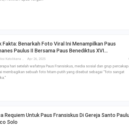
Irene Umar Peca
sebagai Wamen
Perempuan Bud
Oct 21, 2024
 Fakta: Benarkah Foto Viral Ini Menampilkan Paus
hanes Paulus II Bersama Paus Benediktus XVI…
Redaksi Katolikana
Apr 26, 2025
rapa hari setelah wafatnya Paus Fransiskus, media sosial dan grup percakap
i membagikan sebuah foto hitam-putih yang disebut sebagai “foto sangat
ka.”
a Requiem Untuk Paus Fransiskus Di Gereja Santo Paul
eco Solo