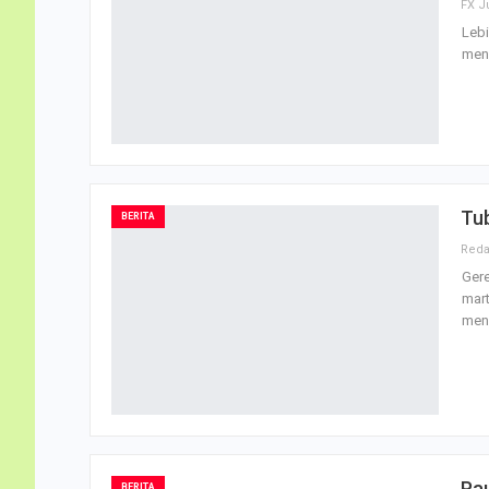
FX J
Lebi
men
Tu
BERITA
Gere
mart
men
Pau
BERITA