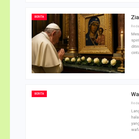
Zia
BERITA
Mesk
spir
diti
cin
Wa
BERITA
Lang
hala
yang
wafa