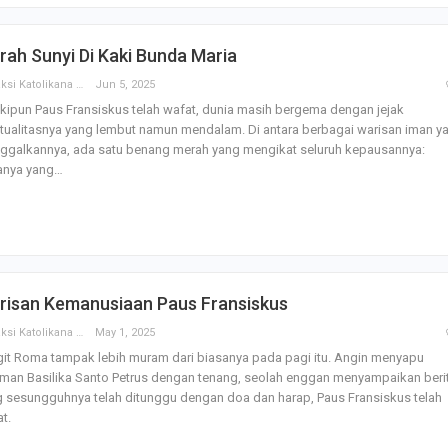
rah Sunyi Di Kaki Bunda Maria
Redaksi Katolikana
Jun 5, 2025
ipun Paus Fransiskus telah wafat, dunia masih bergema dengan jejak
itualitasnya yang lembut namun mendalam. Di antara berbagai warisan iman y
nggalkannya, ada satu benang merah yang mengikat seluruh kepausannya:
tanya yang…
risan Kemanusiaan Paus Fransiskus
Redaksi Katolikana
May 1, 2025
it Roma tampak lebih muram dari biasanya pada pagi itu. Angin menyapu
man Basilika Santo Petrus dengan tenang, seolah enggan menyampaikan beri
 sesungguhnya telah ditunggu dengan doa dan harap, Paus Fransiskus telah
t.