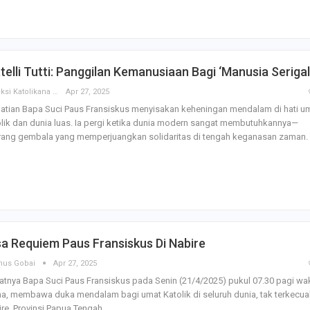
Godaan-Godaan 
Hidup Kita
telli Tutti: Panggilan Kemanusiaan Bagi ‘Manusia Serigal
Mar 11, 2019
Redaksi Katolikana
Apr 27, 2025
atian Bapa Suci Paus Fransiskus menyisakan keheningan mendalam di hati u
10 Sosok Perem
Paling Menginspi
lik dan dunia luas. Ia pergi ketika dunia modern sangat membutuhkannya—
Sepanjang Sejar
rang gembala yang memperjuangkan solidaritas di tengah keganasan zaman.
Mar 10, 2021
Belajar dari Beat
Acutis, Menjadi K
Usia Muda
Oct 16, 2020
a Requiem Paus Fransiskus Di Nabire
Inilah Kekuatan 
Novena Tiga Sal
nus Gobai
Apr 27, 2025
May 11, 2023
tnya Bapa Suci Paus Fransiskus pada Senin (21/4/2025) pukul 07.30 pagi wa
, membawa duka mendalam bagi umat Katolik di seluruh dunia, tak terkecual
re, Provinsi Papua Tengah.