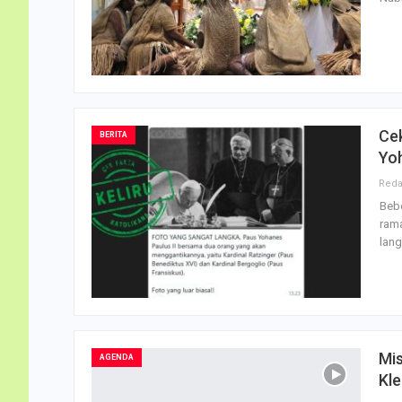
Cek
BERITA
Yo
Bebe
rama
lang
Mis
AGENDA
Kl