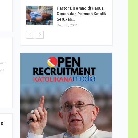
h Telor
Pastor Diserang di Papua:
dha…
Dosen dan Pemuda Katolik
Serukan…
Dec 31, 2024
1
an
us