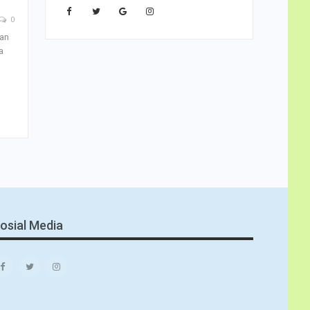
0
dan
a
osial Media