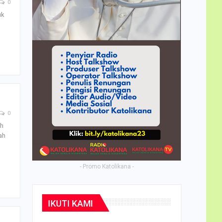
0
uk
0
uh
ah
- Promo Katolikana -
IKUTI KAMI