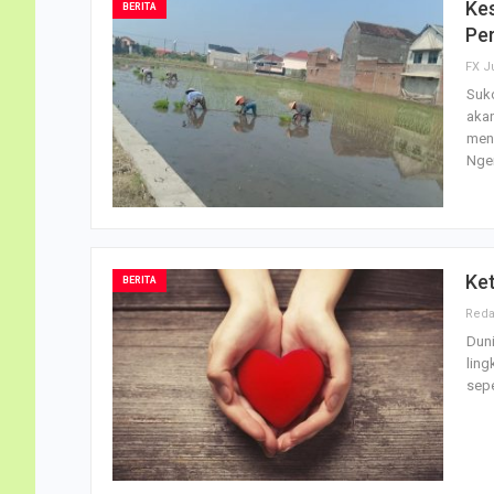
Ke
BERITA
Pe
FX J
Suk
akan
meng
Nge
Ket
BERITA
Duni
ling
sepe