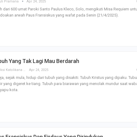
uli Pramana
Apr 24, 2025
h dari 600 umat Paroki Santo Paulus Kleco, Solo, mengikuti Misa Requiem unt
doakan arwah Paus Fransiskus yang wafat pada Senin (21/4/2025).
buh Yang Tak Lagi Mau Berdarah
Redaksi Katolikana
Apr 24, 2025
ja, sejak mula, hidup dari tubuh yang disakiti. Tubuh Kristus yang dipaku. Tub
ir yang digeret ke tiang. Tubuh para biarawan yang menolak mundur saat wab
yapu kota.
s Fransiskus Dan Firdaus Yang Dirindukan