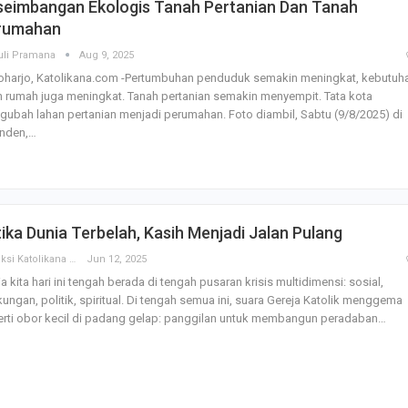
seimbangan Ekologis Tanah Pertanian Dan Tanah
rumahan
uli Pramana
Aug 9, 2025
oharjo, Katolikana.com -Pertumbuhan penduduk semakin meningkat, kebutuh
 rumah juga meningkat. Tanah pertanian semakin menyempit. Tata kota
ubah lahan pertanian menjadi perumahan. Foto diambil, Sabtu (9/8/2025) di
nden,…
ika Dunia Terbelah, Kasih Menjadi Jalan Pulang
Redaksi Katolikana
Jun 12, 2025
a kita hari ini tengah berada di tengah pusaran krisis multidimensi: sosial,
kungan, politik, spiritual. Di tengah semua ini, suara Gereja Katolik menggema
rti obor kecil di padang gelap: panggilan untuk membangun peradaban…