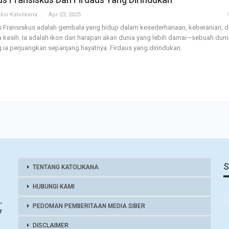
Redaksi Katolikana
Apr 23, 2025
 Fransiskus adalah gembala yang hidup dalam kesederhanaan, keberanian, 
a kasih. Ia adalah ikon dari harapan akan dunia yang lebih damai—sebuah duni
 ia perjuangkan sepanjang hayatnya: Firdaus yang dirindukan.
S
TENTANG KATOLIKANA
HUBUNGI KAMI
,
PEDOMAN PEMBERITAAN MEDIA SIBER
r
DISCLAIMER