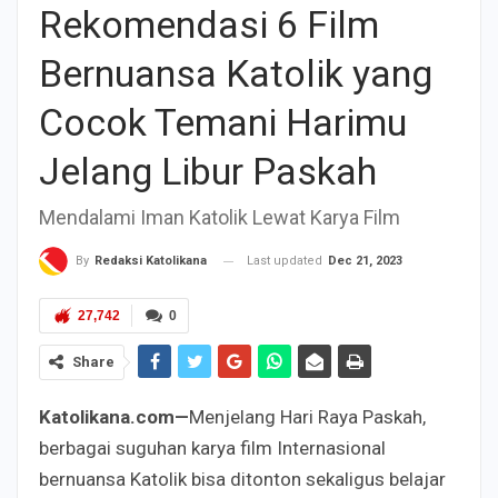
Rekomendasi 6 Film
Bernuansa Katolik yang
Cocok Temani Harimu
Jelang Libur Paskah
Mendalami Iman Katolik Lewat Karya Film
Last updated
Dec 21, 2023
By
Redaksi Katolikana
27,742
0
Share
Katolikana.com—
Menjelang Hari Raya Paskah,
berbagai suguhan karya film Internasional
bernuansa Katolik bisa ditonton sekaligus belajar