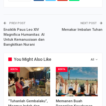
PREV POST
NEXT POST
Ensiklik Paus Leo XIV
Menakar Imbalan Tuhan
Magnifica Humanitas: AI
Untuk Kemanusiaan dan
Bangkitkan Nurani
You Might Also Like
All
BERITA
BERITA
“Tuhanlah Gembalaku”,
Memanen Buah
Mazmur Indah dan
Panggilan Keuskupan