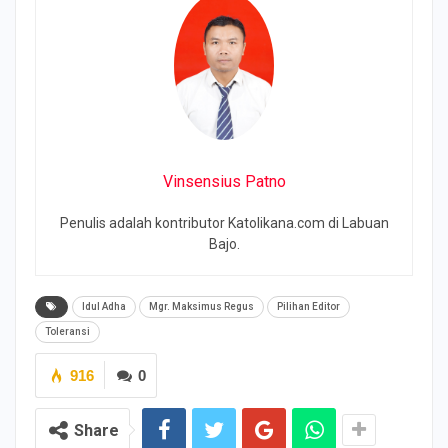
Vinsensius Patno
Penulis adalah kontributor Katolikana.com di Labuan
Bajo.
Idul Adha
Mgr. Maksimus Regus
Pilihan Editor
Toleransi
916
0
Share