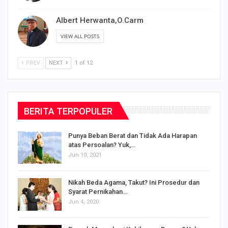
VIEW ALL POSTS
Albert Herwanta,O.Carm
VIEW ALL POSTS
PREV
NEXT
1 of 12
BERITA TERPOPULER
Punya Beban Berat dan Tidak Ada Harapan
atas Persoalan? Yuk,…
Jun 10, 2021
Nikah Beda Agama, Takut? Ini Prosedur dan
Syarat Pernikahan…
Jun 4, 2020