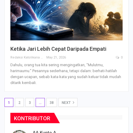
Ketika Jari Lebih Cepat Daripada Empati
Redaksi Katolikana
May 21, 2026
0
Dahulu, orang tua kita sering mengingatkan, “Mulutmu,
harimaumu.” Pesannya sederhana, tetapi dalam: berhati-hatilah
dengan ucapan, sebab kata-kata yang sudah keluar tidak mudah
ditarik kembali.
1
2
3
…
38
NEXT
KONTRIBUTOR
AA Kunto A