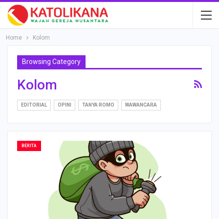
Home
Kolom
Browsing Category
Kolom
EDITORIAL
OPINI
TANYA ROMO
WAWANCARA
BERITA