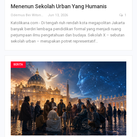
Menenun Sekolah Urban Yang Humanis
Odemus Bei Witono
Jun 13, 2026
1
Katolikana.com - Di tengah riuh rendah kota megapolitan Jakarta
banyak berdiri lembaga pendidikan formal yang menjadi ruang
perjumpaan ilmu pengetahuan dan budaya. Sekolah X – sebutan
sekolah urban – merupakan potret representatif
…
BERITA