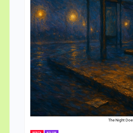
The Night Does
BERITA
KOLOM