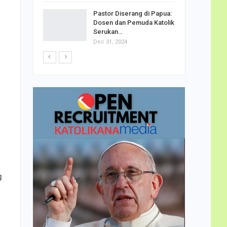
h Telor
Pastor Diserang di Papua:
dha…
Dosen dan Pemuda Katolik
Serukan…
Dec 31, 2024
g