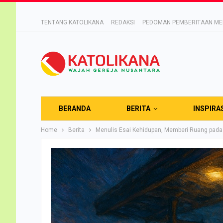
TENTANG KATOLIKANA
REDAKSI
PEDOMAN PEMBERITAAN MED
BERANDA
BERITA
INSPIRA
Home
Berita
Menulis Esai Kehidupan, Memberi Ruang pad