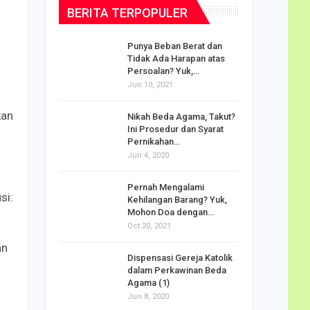
BERITA TERPOPULER
dalam
Punya Beban Berat dan
Tidak Ada Harapan atas
Persoalan? Yuk,…
Jun 10, 2021
puan
kan
Nikah Beda Agama, Takut?
rasi
Ini Prosedur dan Syarat
ah…
Pernikahan…
Jun 4, 2020
o Carlo
Pernah Mengalami
udus di
si:
Kehilangan Barang? Yuk,
Mohon Doa dengan…
Oct 20, 2021
an
Doa
Dispensasi Gereja Katolik
am Maria
dalam Perkawinan Beda
Agama (1)
Jun 8, 2020