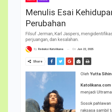
Menulis Esai Kehidup
Perubahan
Filsuf Jerman, Karl Jaspers, mengidentifika
perjuangan, dan kesalahan.
On
Jun 22, 2025
By
Redaksi Katolikana
Share
Oleh
Yutta Sihin
Katolikana.com
menjadi Ultraman
Sosok pahlawan 
raksasa sambil 