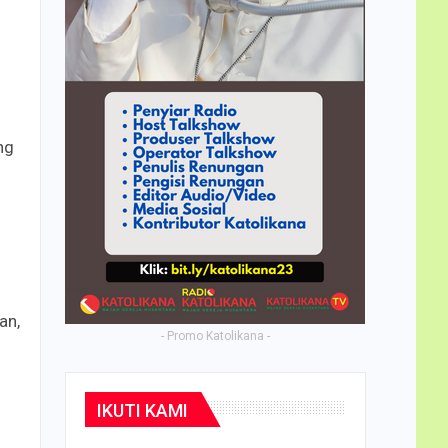
ng
an,
- Promo Katolikana -
IKUTI KAMI