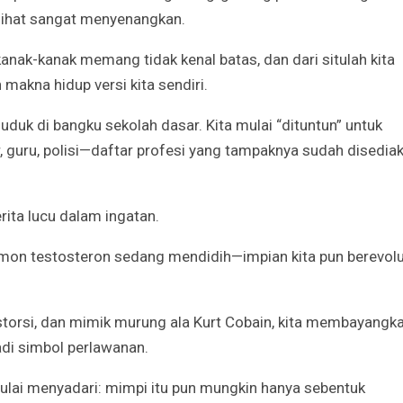
lihat sangat menyenangkan.
anak-kanak memang tidak kenal batas, dan dari situlah kita
Godaan-Godaan 
Hidup Kita
akna hidup versi kita sendiri.
Mar 11, 2019
uduk di bangku sekolah dasar. Kita mulai “dituntun” untuk
10 Sosok Perem
er, guru, polisi—daftar profesi yang tampaknya sudah disedia
Paling Menginspi
Sepanjang Sejar
Mar 10, 2021
rita lucu dalam ingatan.
Belajar dari Beat
Acutis, Menjadi K
mon testosteron sedang mendidih—impian kita pun berevolu
Usia Muda
Oct 16, 2020
storsi, dan mimik murung ala Kurt Cobain, kita membayangk
Inilah Kekuatan 
Novena Tiga Sal
adi simbol perlawanan.
May 11, 2023
 mulai menyadari: mimpi itu pun mungkin hanya sebentuk