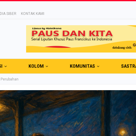
IA SIBER
KONTAK KAMI
SI
KOLOM
KOMUNITAS
SASTR
a Perubahan