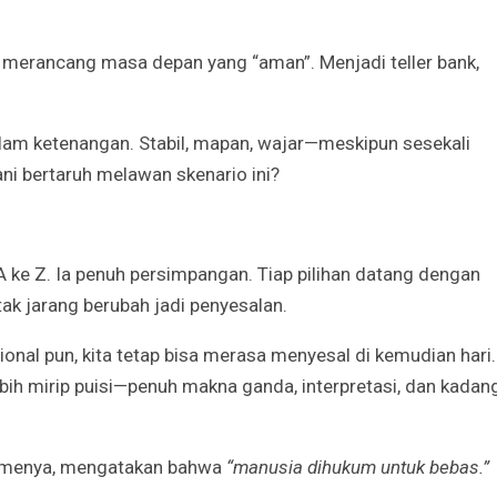
Irene Umar Peca
sebagai Wamen
Perempuan Bud
a, merancang masa depan yang “aman”. Menjadi teller bank,
Oct 21, 2024
dalam ketenangan. Stabil, mapan, wajar—meskipun sesekali
ni bertaruh melawan skenario ini?
 A ke Z. Ia penuh persimpangan. Tiap pilihan datang dengan
k jarang berubah jadi penyesalan.
onal pun, kita tetap bisa merasa menyesal di kemudian hari.
bih mirip puisi—penuh makna ganda, interpretasi, dan kadan
lismenya, mengatakan bahwa
“manusia dihukum untuk bebas.”