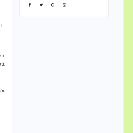
t
an
ti.
The
a