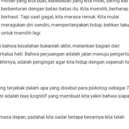
Pilihan yang kita buat, kebebasan yang kita miliki, sering kali
berbenturan dengan batas-batas itu. Kita memilih, berharap
berhasil. Tapi saat gagal, kita merasa remuk. Kita mulai
meragukan diri sendiri, mempertanyakan hidup, bahkan taku
untuk memilih lagi.
ri bahwa kesalahan bukanlah akhir, melainkan bagian dari
alus hati. Bahwa perjuangan adalah jalan menuju pengerti
hirnya, adalah pengingat agar kita hidup dengan sepenuh ha
ng terjebak dalam apa yang disebut para psikolog sebagai
 Ini adalah bias kognitif yang membuat kita yakin bahwa siap
 masa depan, padahal kita sadar betapa besarnya kita telah