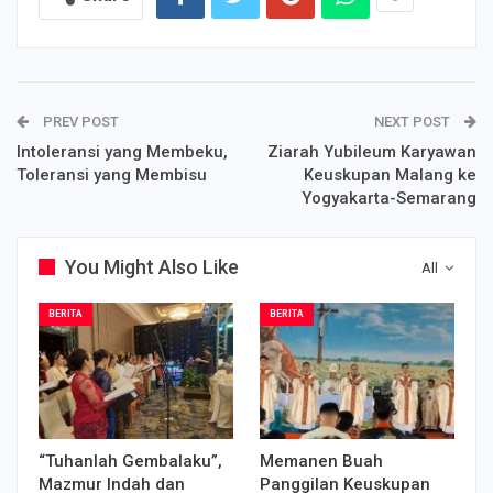
PREV POST
NEXT POST
Intoleransi yang Membeku,
Ziarah Yubileum Karyawan
Toleransi yang Membisu
Keuskupan Malang ke
Yogyakarta-Semarang
You Might Also Like
All
BERITA
BERITA
“Tuhanlah Gembalaku”,
Memanen Buah
Mazmur Indah dan
Panggilan Keuskupan