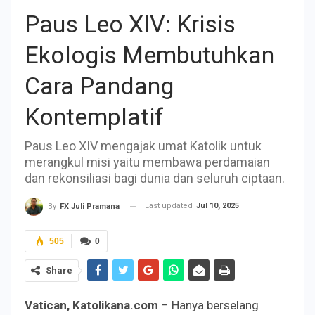
Paus Leo XIV: Krisis
Ekologis Membutuhkan
Cara Pandang
Kontemplatif
Paus Leo XIV mengajak umat Katolik untuk
merangkul misi yaitu membawa perdamaian
dan rekonsiliasi bagi dunia dan seluruh ciptaan.
Last updated
Jul 10, 2025
By
FX Juli Pramana
505
0
Share
Vatican, Katolikana.com
– Hanya berselang