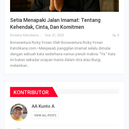
Setia Menapaki Jalan Imamat: Tentang
Kehendak, Cinta, Dan Komitmen
Redaksi Katolikana
Sep 21, 2025
0
Bonaventura Ricky Yosan
Oleh Bonaventura Ricky Yosan
Katolikana.com—Menjawab panggilan imamat selalu dimulai
dengan sebuah kata sederhana namun penuh makna: “Ya.” Kata
ini bukan sekadar ucapan manis dalam doa atau liturgi,
melainkan
…
KONTRIBUTOR
AA Kunto A
VIEW ALL POSTS