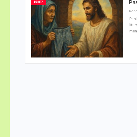
Pas
BERITA
Pask
litu
mem