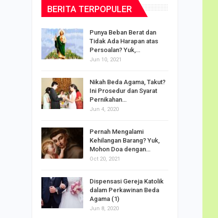
BERITA TERPOPULER
dalam
Punya Beban Berat dan
Tidak Ada Harapan atas
Persoalan? Yuk,…
Jun 10, 2021
puan
Nikah Beda Agama, Takut?
rasi
Ini Prosedur dan Syarat
ah…
Pernikahan…
Jun 4, 2020
o Carlo
Pernah Mengalami
udus di
Kehilangan Barang? Yuk,
Mohon Doa dengan…
Oct 20, 2021
Doa
Dispensasi Gereja Katolik
am Maria
dalam Perkawinan Beda
Agama (1)
Jun 8, 2020