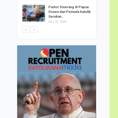
h Telor
Pastor Diserang di Papua:
dha…
Dosen dan Pemuda Katolik
Serukan…
Dec 31, 2024