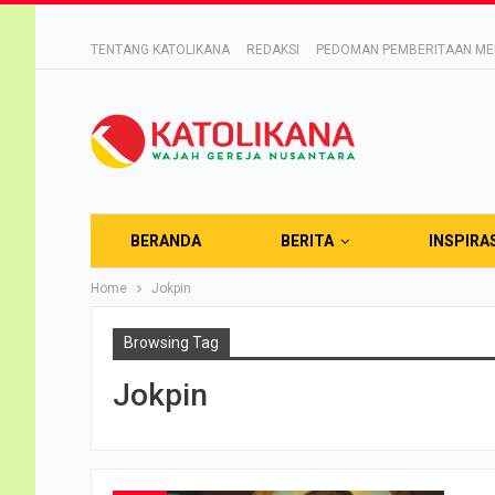
TENTANG KATOLIKANA
REDAKSI
PEDOMAN PEMBERITAAN MED
BERANDA
BERITA
INSPIRA
Home
Jokpin
Browsing Tag
Jokpin