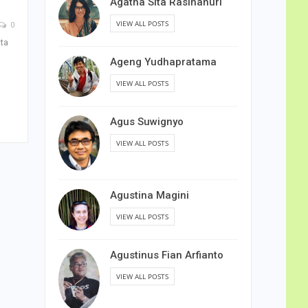
Agatha Sita Rasihanuri
VIEW ALL POSTS
0
ata
Ageng Yudhapratama
VIEW ALL POSTS
Agus Suwignyo
VIEW ALL POSTS
Agustina Magini
VIEW ALL POSTS
Agustinus Fian Arfianto
VIEW ALL POSTS