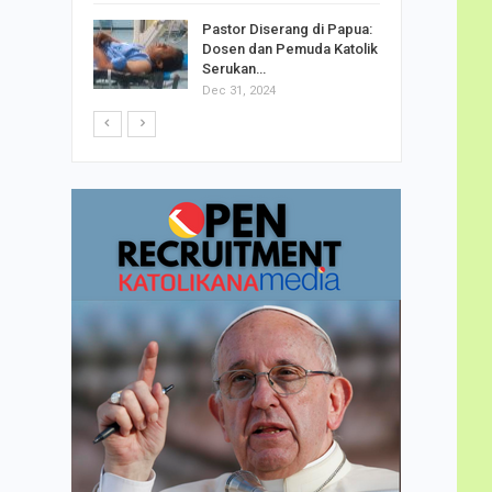
h Telor
Pastor Diserang di Papua:
dha…
Dosen dan Pemuda Katolik
Serukan…
Dec 31, 2024