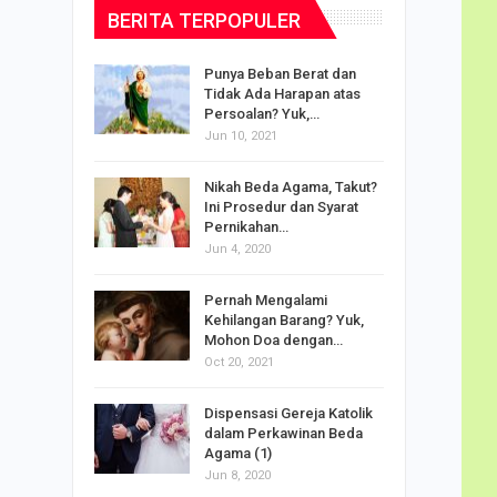
BERITA TERPOPULER
dalam
Punya Beban Berat dan
Tidak Ada Harapan atas
Persoalan? Yuk,…
Jun 10, 2021
puan
Nikah Beda Agama, Takut?
rasi
Ini Prosedur dan Syarat
ah…
Pernikahan…
Jun 4, 2020
o Carlo
Pernah Mengalami
udus di
Kehilangan Barang? Yuk,
Mohon Doa dengan…
Oct 20, 2021
Doa
Dispensasi Gereja Katolik
am Maria
dalam Perkawinan Beda
Agama (1)
Jun 8, 2020