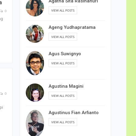
Agatha Sita Rasihanuri
a
VIEW ALL POSTS
0
ng
Ageng Yudhapratama
VIEW ALL POSTS
Agus Suwignyo
VIEW ALL POSTS
Agustina Magini
0
VIEW ALL POSTS
pi
Agustinus Fian Arfianto
VIEW ALL POSTS