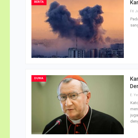
Kar
BERITA
FX J
Pada
sang
Kar
DUNIA
De
Kato
meng
juga
den