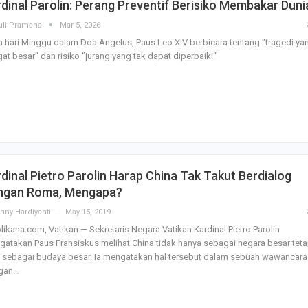
dinal Parolin: Perang Preventif Berisiko Membakar Duni
uli Pramana
Mar 5, 2026
 hari Minggu dalam Doa Angelus, Paus Leo XIV berbicara tentang "tragedi ya
at besar" dan risiko "jurang yang tak dapat diperbaiki."
dinal Pietro Parolin Harap China Tak Takut Berdialog
ngan Roma, Mengapa?
E. Yenny Hardiyanti
May 15, 2019
likana.com, Vatikan — Sekretaris Negara Vatikan Kardinal Pietro Parolin
atakan Paus Fransiskus melihat China tidak hanya sebagai negara besar teta
 sebagai budaya besar. Ia mengatakan hal tersebut dalam sebuah wawancara
gan…