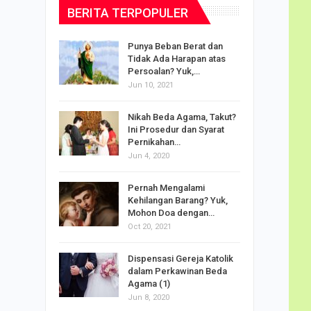
BERITA TERPOPULER
dalam
Punya Beban Berat dan
Tidak Ada Harapan atas
Persoalan? Yuk,…
Jun 10, 2021
puan
Nikah Beda Agama, Takut?
rasi
Ini Prosedur dan Syarat
ah…
Pernikahan…
Jun 4, 2020
o Carlo
Pernah Mengalami
udus di
Kehilangan Barang? Yuk,
Mohon Doa dengan…
Oct 20, 2021
Doa
Dispensasi Gereja Katolik
am Maria
dalam Perkawinan Beda
Agama (1)
Jun 8, 2020