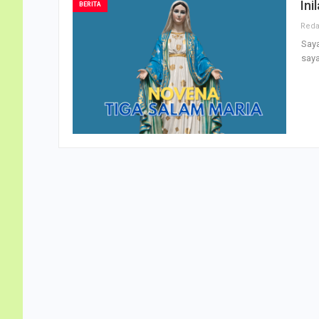
Ini
BERITA
Saya
saya