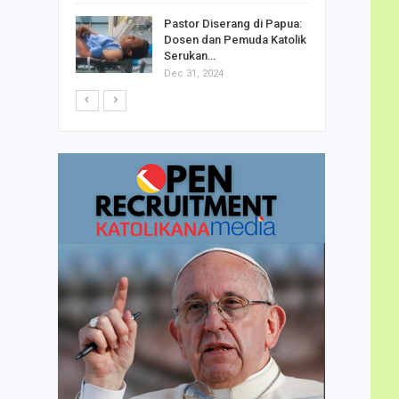
h Telor
Pastor Diserang di Papua:
dha…
Dosen dan Pemuda Katolik
Serukan…
Dec 31, 2024