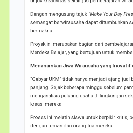
unjuk kreativitas sekaligus pembelajaran wir
Dengan mengusung tajuk
“Make Your Day Fresh
semangat berwirausaha dapat ditumbuhkan s
bermakna.
Proyek ini merupakan bagian dari pembelajara
Merdeka Belajar, yang bertujuan untuk membek
Menanamkan Jiwa Wirausaha yang Inovatif d
“Gebyar UKM” tidak hanya menjadi ajang jual b
panjang. Sejak beberapa minggu sebelum pamer
menganalisis peluang usaha di lingkungan se
kreasi mereka.
Proses ini melatih siswa untuk berpikir kritis
dengan teman dan orang tua mereka.