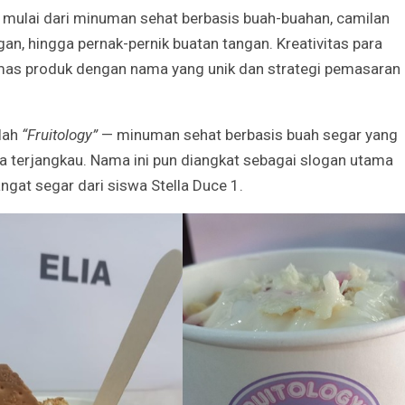
Irene Umar Peca
 mulai dari minuman sehat berbasis buah-buahan, camilan
sebagai Wamen
Perempuan Bud
an, hingga pernak-pernik buatan tangan. Kreativitas para
Oct 21, 2024
mas produk dengan nama yang unik dan strategi pemasaran
alah
“Fruitology”
— minuman sehat berbasis buah segar yang
 terjangkau. Nama ini pun diangkat sebagai slogan utama
ngat segar dari siswa Stella Duce 1.