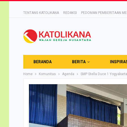
TENTANG KATOLIKANA
REDAKSI
PEDOMAN PEMBERITAAN MED
BERANDA
BERITA
INSPIRA
Home
Komunitas
Agenda
SMP Stella Duce 1 Yogyakart