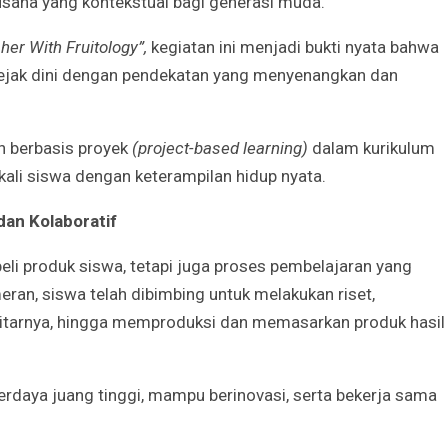
ausaha yang kontekstual bagi generasi muda.
er With Fruitology”,
kegiatan ini menjadi bukti nyata bahwa
Godaan-Godaan 
ejak dini dengan pendekatan yang menyenangkan dan
Hidup Kita
Mar 11, 2019
n berbasis proyek
(project-based learning)
dalam kurikulum
10 Sosok Perem
ali siswa dengan keterampilan hidup nyata.
Paling Menginspi
Sepanjang Sejar
Mar 10, 2021
an Kolaboratif
Belajar dari Beat
eli produk siswa, tetapi juga proses pembelajaran yang
Acutis, Menjadi K
an, siswa telah dibimbing untuk melakukan riset,
Usia Muda
Oct 16, 2020
kitarnya, hingga memproduksi dan memasarkan produk hasil
Inilah Kekuatan 
Novena Tiga Sal
, berdaya juang tinggi, mampu berinovasi, serta bekerja sama
May 11, 2023