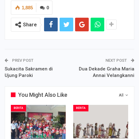
1,885
0
Share
PREV POST
NEXT POST
Sukacita Sakramen di
Dua Dekade Graha Maria
Ujung Paroki
Annai Velangkanni
You Might Also Like
All
BERITA
BERITA