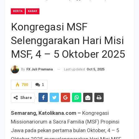
BERITA
KABAR
Kongregasi MSF
Selenggarakan Hari Misi
MSF, 4 – 5 Oktober 2025
Last updated
Oct 5, 2025
By
FX Juli Pramana
700
1
Share
Semarang, Katolikana.com –
Kongregasi
Missionariorum a Sacra Familia (MSF) Propinsi
Jawa pada pekan pertama bulan Oktober, 4 – 5
Oktober 2025 menyelenggarakan Hari Misi MSF.