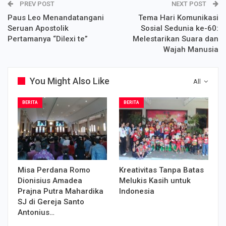
PREV POST
NEXT POST
Paus Leo Menandatangani
Tema Hari Komunikasi
Seruan Apostolik
Sosial Sedunia ke-60:
Pertamanya “Dilexi te”
Melestarikan Suara dan
Wajah Manusia
You Might Also Like
All
BERITA
BERITA
Misa Perdana Romo
Kreativitas Tanpa Batas
Dionisius Amadea
Melukis Kasih untuk
Prajna Putra Mahardika
Indonesia
SJ di Gereja Santo
Antonius…