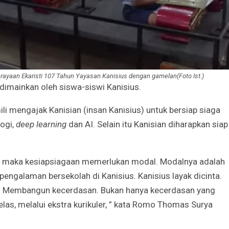
Irene Umar Peca
sebagai Wamen
Perempuan Bud
Oct 21, 2024
erayaan Ekaristi 107 Tahun Yayasan Kanisius dengan gamelan(Foto Ist.)
 dimainkan oleh siswa-siswi Kanisius.
mengajak Kanisian (insan Kanisius) untuk bersiap siaga
ogi,
deep learning
dan AI. Selain itu Kanisian diharapkan siap
a, maka kesiapsiagaan memerlukan modal. Modalnya adalah
engalaman bersekolah di Kanisius. Kanisius layak dicinta.
n. Membangun kecerdasan. Bukan hanya kecerdasan yang
kelas, melalui ekstra kurikuler, ” kata Romo Thomas Surya