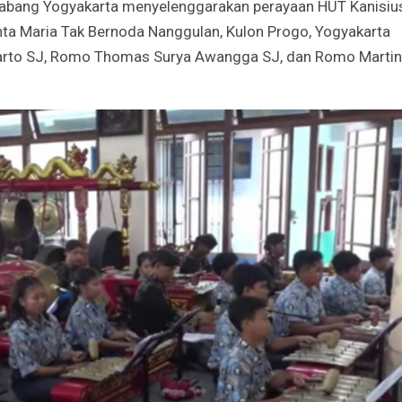
 Cabang Yogyakarta menyelenggarakan perayaan HUT Kanisiu
nta Maria Tak Bernoda Nanggulan, Kulon Progo, Yogyakarta
arto SJ, Romo Thomas Surya Awangga SJ, dan Romo Marti
Godaan-Godaan 
Hidup Kita
Mar 11, 2019
10 Sosok Perem
Paling Menginspi
Sepanjang Sejar
Mar 10, 2021
Belajar dari Beat
Acutis, Menjadi K
Usia Muda
Oct 16, 2020
Inilah Kekuatan 
Novena Tiga Sal
May 11, 2023