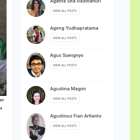
Agatha Sita Rasihanuri
VIEW ALL POSTS
Ageng Yudhapratama
VIEW ALL POSTS
Agus Suwignyo
VIEW ALL POSTS
Agustina Magini
VIEW ALL POSTS
lan
sa
Agustinus Fian Arfianto
VIEW ALL POSTS