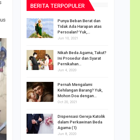
s
BERITA TERPOPULER
nus
dalam
Punya Beban Berat dan
Tidak Ada Harapan atas
Persoalan? Yuk,…
Jun 10, 2021
puan
Nikah Beda Agama, Takut?
rasi
Ini Prosedur dan Syarat
ah…
Pernikahan…
Jun 4, 2020
o Carlo
Pernah Mengalami
udus di
Kehilangan Barang? Yuk,
Mohon Doa dengan…
Oct 20, 2021
Doa
Dispensasi Gereja Katolik
am Maria
dalam Perkawinan Beda
Agama (1)
Jun 8, 2020