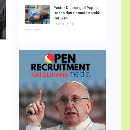
h Telor
Pastor Diserang di Papua:
dha…
Dosen dan Pemuda Katolik
Serukan…
Dec 31, 2024