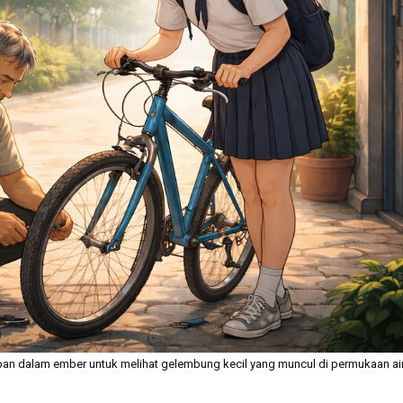
n dalam ember untuk melihat gelembung kecil yang muncul di permukaan air