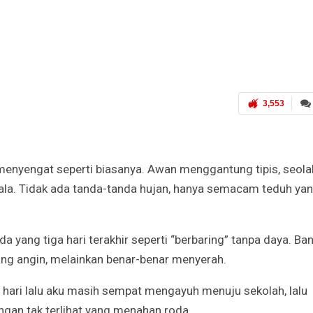
3,553
k menyengat seperti biasanya. Awan menggantung tipis, seola
la. Tidak ada tanda-tanda hujan, hanya semacam teduh ya
 yang tiga hari terakhir seperti “berbaring” tanpa daya. Ba
ng angin, melainkan benar-benar menyerah.
a hari lalu aku masih sempat mengayuh menuju sekolah, lalu
ngan tak terlihat yang menahan roda.