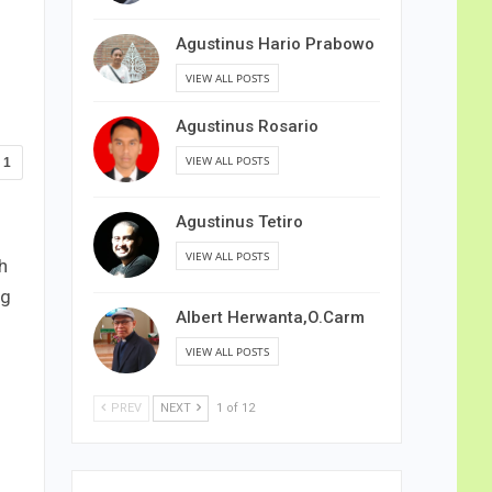
Agustinus Hario Prabowo
VIEW ALL POSTS
Agustinus Rosario
VIEW ALL POSTS
1
Agustinus Tetiro
VIEW ALL POSTS
h
ng
Albert Herwanta,O.Carm
VIEW ALL POSTS
n
PREV
NEXT
1 of 12