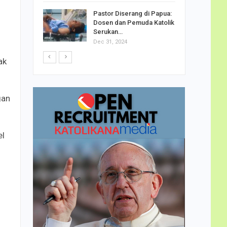
h Telor
Pastor Diserang di Papua:
dha…
Dosen dan Pemuda Katolik
Serukan…
Dec 31, 2024
ak
gan
el