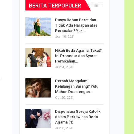
BERITA TERPOPULER
dalam
Punya Beban Berat dan
Tidak Ada Harapan atas
Persoalan? Yuk,…
Jun 10, 2021
puan
Nikah Beda Agama, Takut?
rasi
Ini Prosedur dan Syarat
ah…
Pernikahan…
Jun 4, 2020
g
o Carlo
Pernah Mengalami
udus di
Kehilangan Barang? Yuk,
Mohon Doa dengan…
Oct 20, 2021
Doa
Dispensasi Gereja Katolik
am Maria
dalam Perkawinan Beda
Agama (1)
Jun 8, 2020