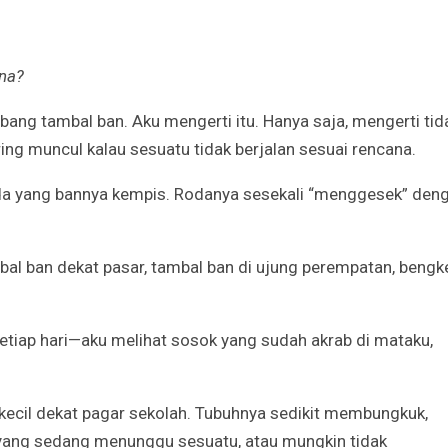
Irene Umar Peca
sebagai Wamen
Perempuan Bud
Oct 21, 2024
ana?
abang tambal ban. Aku mengerti itu. Hanya saja, mengerti tid
ing muncul kalau sesuatu tidak berjalan sesuai rencana.
eda yang bannya kempis. Rodanya sesekali “menggesek” den
bal ban dekat pasar, tambal ban di ujung perempatan, bengk
etiap hari—aku melihat sosok yang sudah akrab di mataku,
kecil dekat pagar sekolah. Tubuhnya sedikit membungkuk,
g yang sedang menunggu sesuatu, atau mungkin tidak