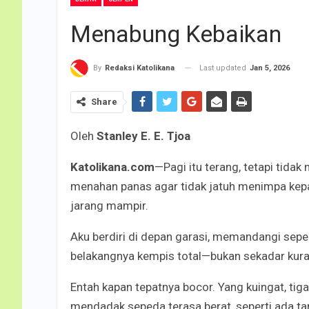
Menabung Kebaikan
Last updated
Jan 5, 2026
By
Redaksi Katolikana
Share
Oleh
Stanley E. E. Tjoa
Katolikana.com
—Pagi itu terang, tetapi tida
menahan panas agar tidak jatuh menimpa kepa
jarang mampir.
Aku berdiri di depan garasi, memandangi sepeda
belakangnya kempis total—bukan sekadar kura
Entah kapan tepatnya bocor. Yang kuingat, tig
mendadak sepeda terasa berat, seperti ada ta