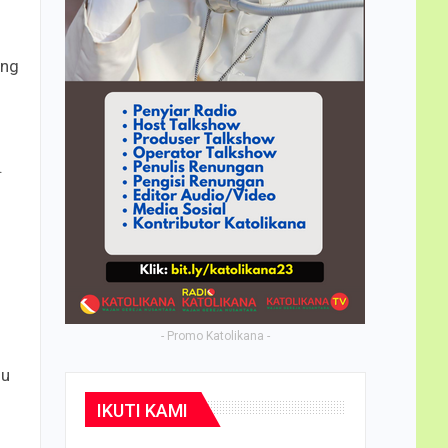
ang
.
- Promo Katolikana -
lu
IKUTI KAMI