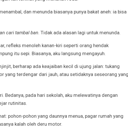
 menambal, dan menunda biasanya punya bakat aneh: ia bisa
Godaan-Godaan 
Hidup Kita
Mar 11, 2019
an cari tambal ban
. Tidak ada alasan lagi untuk menunda.
, refleks menoleh kanan-kiri seperti orang hendak
10 Sosok Perem
Paling Menginspi
mpung itu sepi. Biasanya, aku langsung mengayuh.
Sepanjang Sejar
Mar 10, 2021
jinjit, berharap ada keajaiban kecil di ujung jalan: tukang
or yang terdengar dari jauh, atau setidaknya seseorang yan
Belajar dari Beat
Acutis, Menjadi K
Usia Muda
Oct 16, 2020
ari. Bedanya, pada hari sekolah, aku melewatinya dengan
ar rutinitas.
Inilah Kekuatan 
Novena Tiga Sal
May 11, 2023
dilihat: pohon-pohon yang daunnya menua, pagar rumah yang
sanya kalah oleh deru motor.