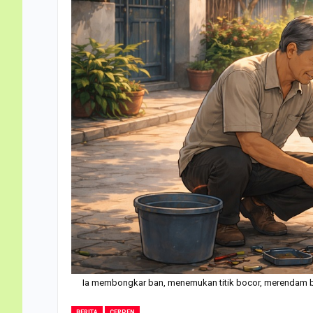
Ia membongkar ban, menemukan titik bocor, merendam ba
BERITA
CERPEN