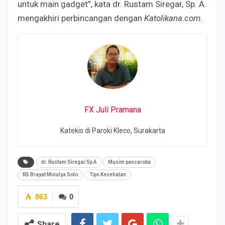
untuk main gadget”, kata dr. Rustam Siregar, Sp. A.
mengakhiri perbincangan dengan
Katolikana.com
.
FX Juli Pramana
Katekis di Paroki Kleco, Surakarta
dr. Rustam Siregar Sp A
Musim pancaroba
RS Brayat Minulya Solo
Tips Kesehatan
863
0
Share