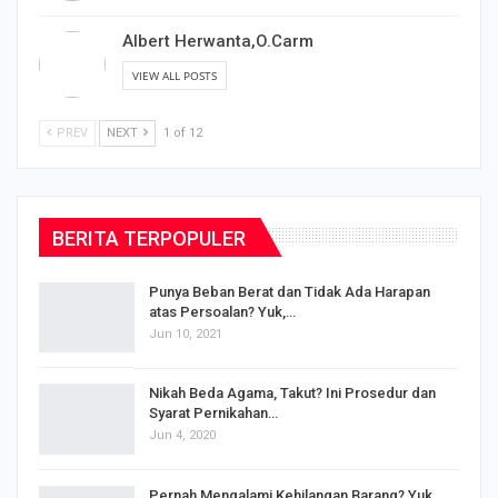
Albert Herwanta,O.Carm
VIEW ALL POSTS
PREV
NEXT
1 of 12
BERITA TERPOPULER
Punya Beban Berat dan Tidak Ada Harapan
atas Persoalan? Yuk,…
Jun 10, 2021
Nikah Beda Agama, Takut? Ini Prosedur dan
Syarat Pernikahan…
Jun 4, 2020
s
Pernah Mengalami Kehilangan Barang? Yuk,