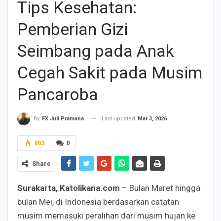
Tips Kesehatan:
Pemberian Gizi
Seimbang pada Anak
Cegah Sakit pada Musim
Pancaroba
Last updated
Mar 3, 2026
By
FX Juli Pramana
863
0
Share
Surakarta, Katolikana.com
– Bulan Maret hingga
bulan Mei, di Indonesia berdasarkan catatan
musim memasuki peralihan dari musim hujan ke