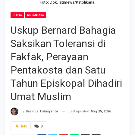
Foto: Dok. Istimewa/Katolikana.
BERITA
NUSANTARA
Uskup Bernard Bahagia
Saksikan Toleransi di
Fakfak, Perayaan
Pentakosta dan Satu
Tahun Episkopal Dihadiri
Umat Muslim
Last updated
May 25, 2026
By
Basilius Triharyanto
840
0