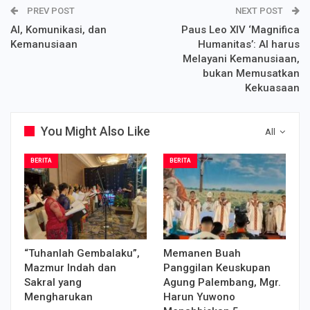
PREV POST
NEXT POST
AI, Komunikasi, dan
Paus Leo XIV ‘Magnifica
Kemanusiaan
Humanitas’: AI harus
Melayani Kemanusiaan,
bukan Memusatkan
Kekuasaan
You Might Also Like
All
BERITA
BERITA
“Tuhanlah Gembalaku”,
Memanen Buah
Mazmur Indah dan
Panggilan Keuskupan
Sakral yang
Agung Palembang, Mgr.
Mengharukan
Harun Yuwono