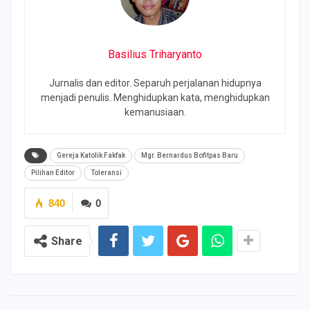
Basilius Triharyanto
Jurnalis dan editor. Separuh perjalanan hidupnya
menjadi penulis. Menghidupkan kata, menghidupkan
kemanusiaan.
Gereja Katolik Fakfak
Mgr. Bernardus Bofitpas Baru
Pilihan Editor
Toleransi
840
0
Share