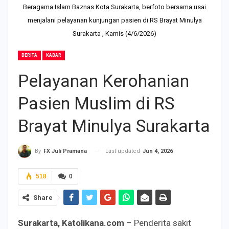
Beragama Islam Baznas Kota Surakarta, berfoto bersama usai
menjalani pelayanan kunjungan pasien di RS Brayat Minulya
Surakarta , Kamis (4/6/2026)
BERITA
KABAR
Pelayanan Kerohanian
Pasien Muslim di RS
Brayat Minulya Surakarta
Last updated
Jun 4, 2026
By
FX Juli Pramana
518
0
Share
Surakarta, Katolikana.com
– Penderita sakit