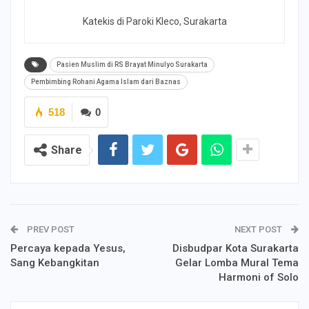
Katekis di Paroki Kleco, Surakarta
Pasien Muslim di RS Brayat Minulyo Surakarta
Pembimbing Rohani Agama Islam dari Baznas
518
0
Share
PREV POST
NEXT POST
Percaya kepada Yesus,
Disbudpar Kota Surakarta
Sang Kebangkitan
Gelar Lomba Mural Tema
Harmoni of Solo