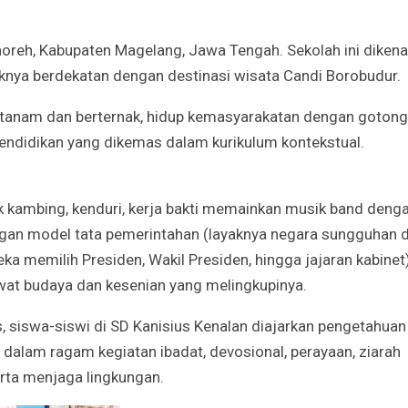
noreh, Kabupaten Magelang, Jawa Tengah. Sekolah ini dikena
Godaan-Godaan 
knya berdekatan dengan destinasi wisata Candi Borobudur.
Hidup Kita
Mar 11, 2019
 tanam dan berternak, hidup kemasyarakatan dengan gotong
ndidikan yang dikemas dalam kurikulum kontekstual.
10 Sosok Perem
Paling Menginspi
Sepanjang Sejar
Mar 10, 2021
 kambing, kenduri, kerja bakti memainkan musik band deng
ngan model tata pemerintahan (layaknya negara sungguhan d
Belajar dari Beat
a memilih Presiden, Wakil Presiden, hingga jajaran kabinet
Acutis, Menjadi K
Usia Muda
at budaya dan kesenian yang melingkupinya.
Oct 16, 2020
s, siswa-siswi di SD Kanisius Kenalan diajarkan pengetahuan
Inilah Kekuatan 
alam ragam kegiatan ibadat, devosional, perayaan, ziarah
Novena Tiga Sal
erta menjaga lingkungan.
May 11, 2023