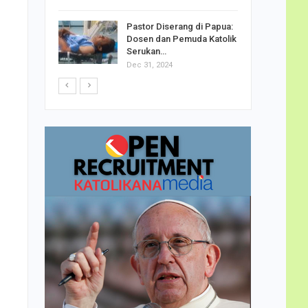
h Telor
Pastor Diserang di Papua:
dha…
Dosen dan Pemuda Katolik
Serukan…
Dec 31, 2024