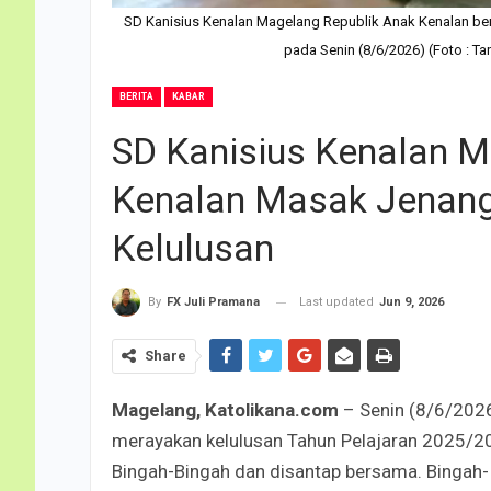
SD Kanisius Kenalan Magelang Republik Anak Kenalan ber
pada Senin (8/6/2026) (Foto : T
BERITA
KABAR
SD Kanisius Kenalan M
Kenalan Masak Jenang
Kelulusan
Last updated
Jun 9, 2026
By
FX Juli Pramana
Share
Magelang, Katolikana.com
– Senin (8/6/2026
merayakan kelulusan Tahun Pelajaran 2025/20
Bingah-Bingah dan disantap bersama. Bingah- 