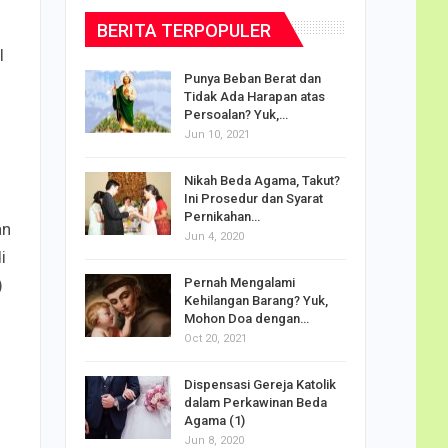
BERITA TERPOPULER
l
dalam
Punya Beban Berat dan
Tidak Ada Harapan atas
Persoalan? Yuk,…
Jun 10, 2021
puan
Nikah Beda Agama, Takut?
rasi
Ini Prosedur dan Syarat
ah…
Pernikahan…
an
Jun 4, 2020
i
o Carlo
Pernah Mengalami
)
udus di
Kehilangan Barang? Yuk,
Mohon Doa dengan…
Oct 20, 2021
Doa
Dispensasi Gereja Katolik
am Maria
dalam Perkawinan Beda
Agama (1)
Jun 8, 2020