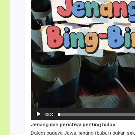
00:00
Jenang dan peristiwa penting hidup
Dalam budaya Jawa, jenang (bubur) bukan sek