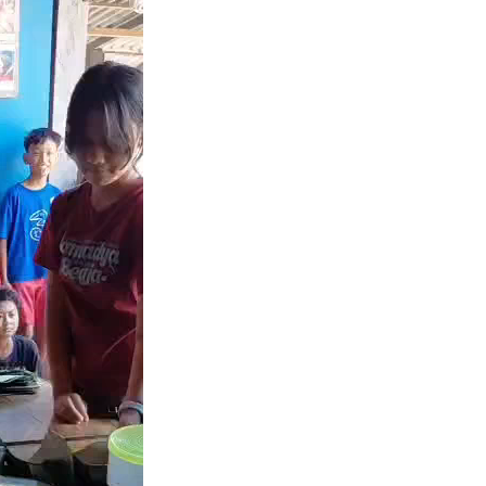
Irene Umar Peca
sebagai Wamen
Perempuan Bud
Oct 21, 2024