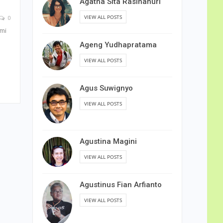
Agatha Sita Rasihanuri
VIEW ALL POSTS
0
smi
Ageng Yudhapratama
VIEW ALL POSTS
Agus Suwignyo
VIEW ALL POSTS
Agustina Magini
VIEW ALL POSTS
Agustinus Fian Arfianto
VIEW ALL POSTS