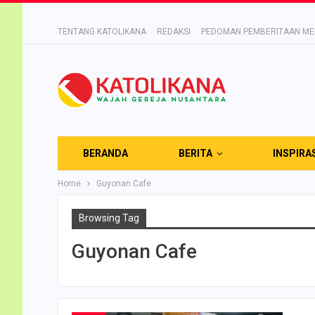
TENTANG KATOLIKANA
REDAKSI
PEDOMAN PEMBERITAAN MED
BERANDA
BERITA
INSPIRA
Home
Guyonan Cafe
Browsing Tag
Guyonan Cafe