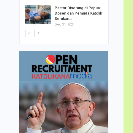
h Telor
Pastor Diserang di Papua:
dha…
Dosen dan Pemuda Katolik
Serukan…
Dec 31, 2024