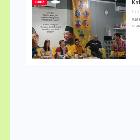
Ka
BERITA
Hele
Kafe
dibu