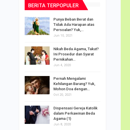
BERITA TERPOPULER
dalam
Punya Beban Berat dan
Tidak Ada Harapan atas
Persoalan? Yuk,…
Jun 10, 2021
puan
Nikah Beda Agama, Takut?
rasi
Ini Prosedur dan Syarat
ah…
Pernikahan…
Jun 4, 2020
o Carlo
Pernah Mengalami
udus di
Kehilangan Barang? Yuk,
Mohon Doa dengan…
Oct 20, 2021
Doa
Dispensasi Gereja Katolik
am Maria
dalam Perkawinan Beda
Agama (1)
Jun 8, 2020