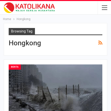
Home
Hongkong
Browsing Tag
Hongkong
BERITA