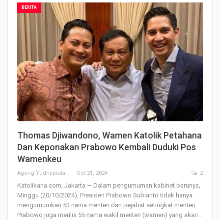
BERITA
Thomas Djiwandono, Wamen Katolik Petahana
Dan Keponakan Prabowo Kembali Duduki Pos
Wamenkeu
Ageng Yudhapratama
Oct 21, 2024
2
Katolikana.com, Jakarta — Dalam pengumuman kabinet barunya,
Minggu (20/10/2024), Presiden Prabowo Subianto tidak hanya
mengumumkan 53 nama menteri dan pejabat setingkat menteri.
Prabowo juga merilis 55 nama wakil menteri (wamen) yang akan…