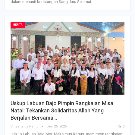
dalam menanti kedatangan Sang Juru Selamat.
BERITA
Uskup Labuan Bajo Pimpin Rangkaian Misa
Natal: Tekankan Solidaritas Allah Yang
Berjalan Bersama…
Vinsensius Patno
Dec 26, 2025
0
Uskup Labuan Bajo Mgr. Maksimus Regus, memimpin rangkaian