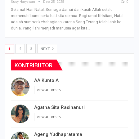
Susy Haryawan
Dec 25, 2025
0
Selamat Hari Natal.
Semoga damai dan kasih Allah selalu
memenuhi bumi serta hati kita semua.
Bagi umat Kristiani, Natal
adalah sumber kebahagiaan karena Sang Terang telah lahir ke
dunia. Yang Ilahi menjadi manusia agar kita
…
1
2
3
NEXT
KONTRIBUTOR
AA Kunto A
VIEW ALL POSTS
Agatha Sita Rasihanuri
VIEW ALL POSTS
Ageng Yudhapratama