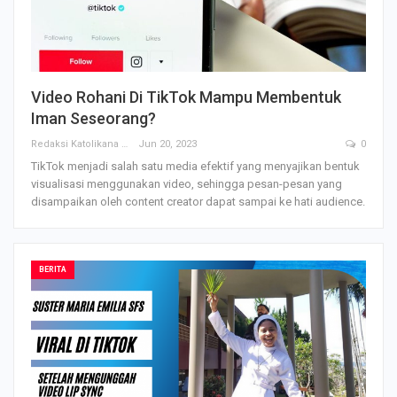
Video Rohani Di TikTok Mampu Membentuk
Iman Seseorang?
Redaksi Katolikana
Jun 20, 2023
0
TikTok menjadi salah satu media efektif yang menyajikan bentuk
visualisasi menggunakan video, sehingga pesan-pesan yang
disampaikan oleh content creator dapat sampai ke hati audience.
BERITA