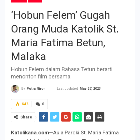
‘Hobun Felem’ Gugah
Orang Muda Katolik St.
Maria Fatima Betun,
Malaka
Hobun Felem dalam Bahasa Tetun berarti
menonton film bersama.
Last updated
May 27, 2023
By
Putra Niron
643
0
Share
Katolikana.com
—Aula Paroki St. Maria Fatima