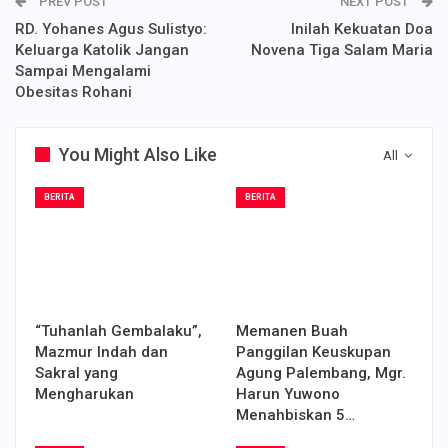
PREV POST
NEXT POST
RD. Yohanes Agus Sulistyo:
Inilah Kekuatan Doa
Keluarga Katolik Jangan
Novena Tiga Salam Maria
Sampai Mengalami
Obesitas Rohani
You Might Also Like
All
BERITA
BERITA
“Tuhanlah Gembalaku”,
Memanen Buah
Mazmur Indah dan
Panggilan Keuskupan
Sakral yang
Agung Palembang, Mgr.
Mengharukan
Harun Yuwono
Menahbiskan 5…