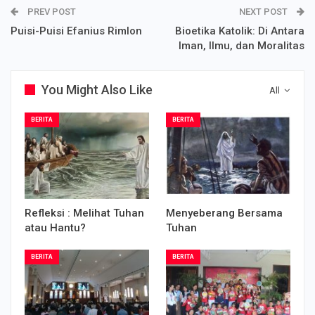
PREV POST
NEXT POST
Puisi-Puisi Efanius Rimlon
Bioetika Katolik: Di Antara
Iman, Ilmu, dan Moralitas
You Might Also Like
All
BERITA
BERITA
Refleksi : Melihat Tuhan
Menyeberang Bersama
atau Hantu?
Tuhan
BERITA
BERITA