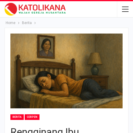
Home
Berita
BERITA
CERPEN
Rengginang Ibu