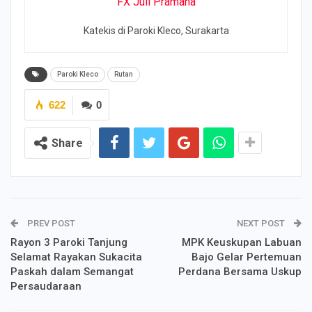
FX Juli Pramana
Katekis di Paroki Kleco, Surakarta
Paroki Kleco
Rutan
622
0
Share
PREV POST
NEXT POST
Rayon 3 Paroki Tanjung
MPK Keuskupan Labuan
Selamat Rayakan Sukacita
Bajo Gelar Pertemuan
Paskah dalam Semangat
Perdana Bersama Uskup
Persaudaraan