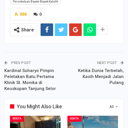
Persekutuan Bapak-Bapak Katolik
866
0
Share
PREV POST
NEXT POST
Kardinal Suharyo Pimpin
Ketika Dunia Terbelah,
Peletakan Batu Pertama
Kasih Menjadi Jalan
Klinik St. Monika di
Pulang
Keuskupan Tanjung Selor
You Might Also Like
All
BERITA
BERITA