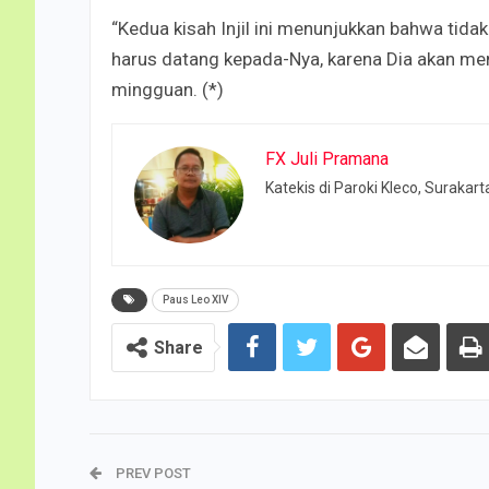
“Kedua kisah Injil ini menunjukkan bahwa tida
harus datang kepada-Nya, karena Dia akan mem
mingguan. (*)
FX Juli Pramana
Katekis di Paroki Kleco, Surakart
Paus Leo XIV
Share
PREV POST