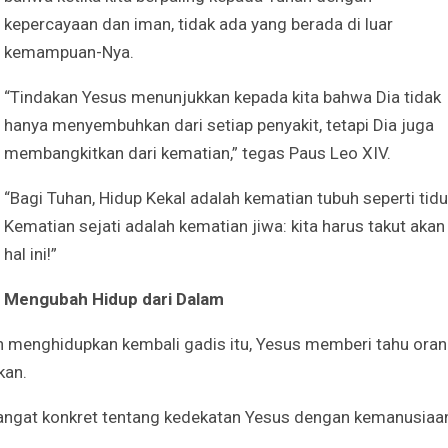
Irene Umar Peca
kepercayaan dan iman, tidak ada yang berada di luar
sebagai Wamen
Perempuan Bud
kemampuan-Nya.
Oct 21, 2024
“Tindakan Yesus menunjukkan kepada kita bahwa Dia tidak
hanya menyembuhkan dari setiap penyakit, tetapi Dia juga
membangkitkan dari kematian,” tegas Paus Leo XIV.
“Bagi Tuhan, Hidup Kekal adalah kematian tubuh seperti tidu
Kematian sejati adalah kematian jiwa: kita harus takut akan
hal ini!”
Mengubah Hidup dari Dalam
 menghidupkan kembali gadis itu, Yesus memberi tahu ora
kan.
 sangat konkret tentang kedekatan Yesus dengan kemanusiaa