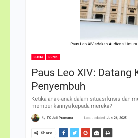
Paus Leo XIV adakan Audiensi Umum p
BERITA
DUNIA
Paus Leo XIV: Datang 
Penyembuh
Ketika anak-anak dalam situasi krisis dan
memberikannya kepada mereka?
Last updated
Jun 26, 2025
By
FX Juli Pramana
Share