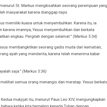
il menurut St. Markus mengkisahkan seorang perempuan yan
leh masyarakat karena dianggap najis.
Godaan-Godaan 
Hidup Kita
us memiliki kuasa untuk menyembuhkan. Karena itu, ia
Mar 11, 2019
n karena imannya, Yesus menyembuhkan dan berkata
tkan engkau. Pergilah dengan selamat.”
(Markus 5:34)
10 Sosok Perem
Paling Menginspi
Yesus membangkitkan seorang gadis muda dari kematian,
Sepanjang Sejar
Mar 10, 2021
ang ayah yang menderita, karena telah menerima kabar
Belajar dari Beat
Acutis, Menjadi K
ayalah saja.”
(Markus 5:36)
Usia Muda
Oct 16, 2020
, melihat semua orang menangis dan meratap. Yesus berkata
Inilah Kekuatan 
Novena Tiga Sal
May 11, 2023
Kedua mukjijat itu, menurut Paus Leo XIV, mengungkapkan
bahwa ketika kita berpaling kepada Tuhan dengan