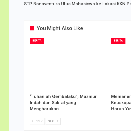
STP Bonaventura Utus Mahasiswa ke Lokasi KKN Pa
You Might Also Like
BERITA
BERITA
“Tuhanlah Gembalaku”, Mazmur
Memanen 
Indah dan Sakral yang
Keuskupa
Mengharukan
Harun Yu
PREV
NEXT