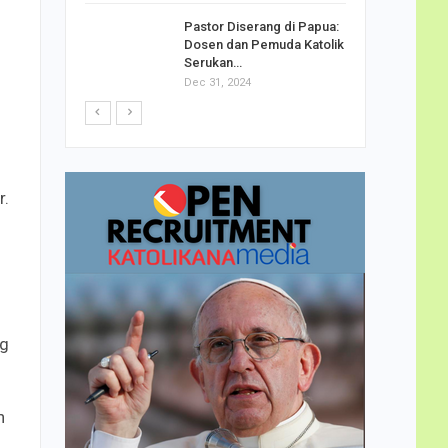
h Telor
Pastor Diserang di Papua:
dha…
Dosen dan Pemuda Katolik
Serukan…
Dec 31, 2024
r.
ng
n