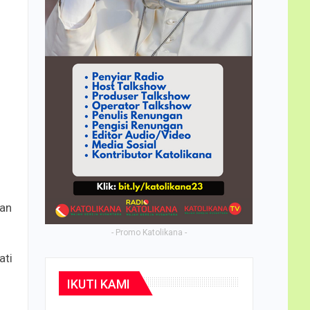
han
- Promo Katolikana -
ati
IKUTI KAMI