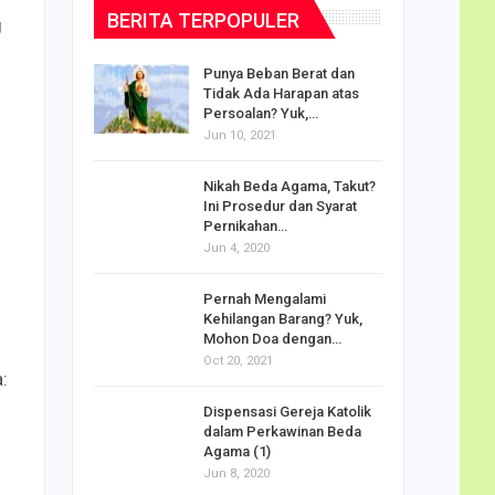
BERITA TERPOPULER
g
dalam
Punya Beban Berat dan
Tidak Ada Harapan atas
Persoalan? Yuk,…
Jun 10, 2021
puan
Nikah Beda Agama, Takut?
rasi
Ini Prosedur dan Syarat
ah…
Pernikahan…
Jun 4, 2020
o Carlo
Pernah Mengalami
udus di
Kehilangan Barang? Yuk,
Mohon Doa dengan…
Oct 20, 2021
:
Doa
Dispensasi Gereja Katolik
am Maria
dalam Perkawinan Beda
Agama (1)
Jun 8, 2020